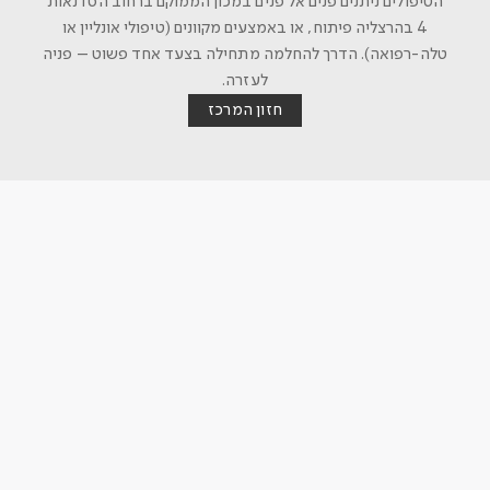
הטיפולים ניתנים פנים אל פנים במכון הממוקם ברחוב הסדנאות
4 בהרצליה פיתוח, או באמצעים מקוונים (טיפולי אונליין או
טלה-רפואה). הדרך להחלמה מתחילה בצעד אחד פשוט – פניה
לעזרה.
חזון המרכז