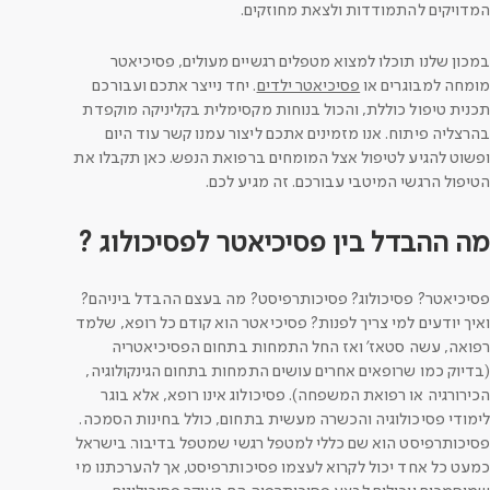
המדויקים להתמודדות ולצאת מחוזקים.
במכון שלנו תוכלו למצוא מטפלים רגשיים מעולים, פסיכיאטר
מומחה למבוגרים או
פסיכיאטר ילדים
. יחד נייצר אתכם ועבורכם
תכנית טיפול כוללת, והכול בנוחות מקסימלית בקליניקה מוקפדת
בהרצליה פיתוח. אנו מזמינים אתכם ליצור עמנו קשר עוד היום
ופשוט להגיע לטיפול אצל המומחים ברפואת הנפש. כאן תקבלו את
הטיפול הרגשי המיטבי עבורכם. זה מגיע לכם.
מה ההבדל בין פסיכיאטר לפסיכולוג ?
פסיכיאטר? פסיכולוג? פסיכותרפיסט? ​מה בעצם ההבדל ביניהם?
ואיך יודעים למי צריך לפנות? פסיכיאטר הוא קודם כל רופא, שלמד
רפואה, עשה סטאז' ואז החל התמחות בתחום הפסיכיאטריה
(בדיוק כמו שרופאים אחרים עושים התמחות בתחום הגינקולוגיה,
הכירורגיה או רפואת המשפחה). פסיכולוג אינו רופא, אלא בוגר
לימודי פסיכולוגיה והכשרה מעשית בתחום, כולל בחינות הסמכה.
פסיכותרפיסט הוא שם כללי למטפל רגשי שמטפל בדיבור. בישראל
כמעט כל אחד יכול לקרוא לעצמו פסיכותרפיסט, אך להערכתנו מי