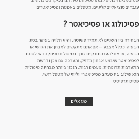
שמוסמכים ויכולים לבצע פסיכותרפיה הם בעיקר פסיכולוגים,
עובדים סוציאליים קליניים, מטפלים באמנות ופסיכיאטרים.
פסיכולוג או פסיכיאטר ?
הבחירה בין השניים לא תמיד פשוטה, והיא תלויה בעיקר בסוג
הבעיה. ככלל אצבע – אם אתם מתקשים לאבחן את הקושי או
הבעיה, או אם להערכתם קיים צורך בטיפול תרופתי, כדאי לפנות
לפסיכיאטר שיבצע אבחון מדויק, והערכה אם אכן נדרשת
התערבות תרופתית. פעמים רבות, הנכון ביותר מבחינה טיפולית
הוא שילוב בין מעקב פסיכיאטרי, וליווי של מטפל רגשי,
פסיכותרפיסט.
פנו אלינו