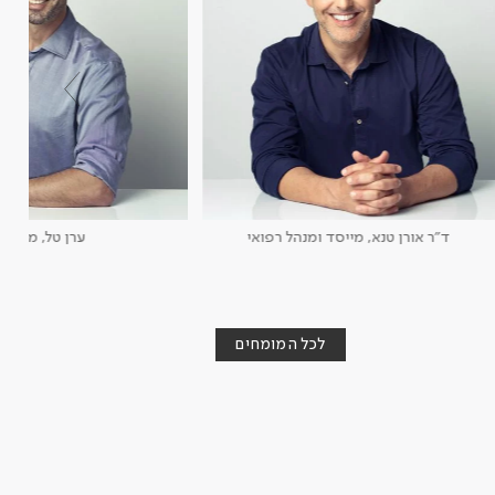
ד"ר אורן טנא, מייסד ומנהל רפואי
ערן טל, מנכ"ל
לכל המומחים