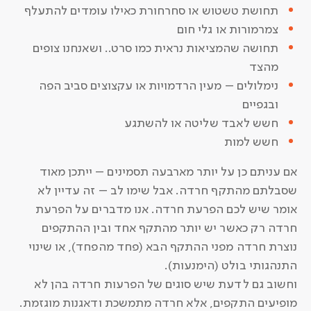
תחושת טשטוש או סחרחורת כאילו עומדים להתעלף
צמרמורות או גלי חום
תחושה שהמציאות נראית כמו סרט.. ושאנחנו צופים
מהצד
נימלולים – מעין הרדמויות או עקצוצים סביב הפה
ובגפיים
חשש לאבד שליטה או להשתגע
חשש למות
אם עניתם כן על יותר מארבעה תסמינים – ייתכן מאוד
שסבלתם מהתקף חרדה. אבל שימו לב – זה עדיין לא
אומר שיש לכם הפרעת חרדה. אנו מדברים על הפרעת
חרדה רק כאשר יש יותר מהתקף אחד ובין ההתקפים
נוצרת חרדה מפני ההתקף הבא (פחד מהפחד), או שינוי
התנהגותי בולט (הימנעות).
וחשוב גם לדעת שיש סוגים של הפרעות חרדה בהן לא
מופיעים התקפים, אלא חרדה מתמשכת ודאגנות מוגזמת.