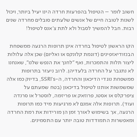
חשוב לומר – הטיפול בהפרעות חרדה הינו יעיל ביותר, ויכול
לשנות לטובה חיים של אנשים שלעתים סובלים מחרדה שנים
רבות. חבל להמשיך לסבול ולא לתת צ'אנס לטיפול!
הקו הראשון לטיפול בחרדה אינן תרופות הרגעה ממשפחת
הבנזודיאזפינים (דוגמת קלונקס או ואליום) שכן אלה עלולות
ליצור תלות והתמכרות, ואף "לחנך את הנפש שלנו", שאנחנו
לא נתגבר על החרדה בלעדיהן. לרוב ניעזר בתרופות
ממשפחת נוגדי הדיכאון והחרדה, ה-SSRI's, בדיוק כמו אלה
שמשמשות אותנו לטיפול בדיכאון (בטח שמעתם על
ציפרקלס או אסטו, פרוזאק או פריזמה, לוסטרל או סרנדה
ועוד). תרופות אלה אמנם לא מרגיעות מיד כמו תרופות
הרגעה, אך בשימוש לאורך זמן הן מורידות את רמת החרדה
ומאפשרות התמודדות טובה יותר עם התסמינים.