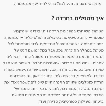
מתלבטים אם זה נוגע לכם? כדאי להתייעץ עם מומחה.
איך מטפלים בחרדה ?
הטיפול השיחתי בהפרעות חרדה ניתן בידי איש מקצוע
מוסמך – לרוב פסיכיאטר, פסיכולוג או עו"ס קליני – המתמחה
בפסיכותרפיה. שיטת הטיפול המדויקת לרוב מותאמת לכל
מטופל במהלך ההיכרות עמו, אבל בכולן מושם דגש על
התמודדות עם הימנעויות שמפתח המטופל החרד, ובמילים
אחרות – חשיפה לדברים שמעוררים חרדה. חשיפה היא חלק
מאוד חשוב בטיפול בחרדה, אבל חשוב שהיא תיעשה באורח
מדורג ולא מציף, כדי שתצליח. כמו בדיכאון, גם בהפרעות
חרדה מומלצים שינויים התנהגותיים שיכולים לשפר מאוד את
המצב הנפשי. דוגמאות כוללות: גיוס מקורות התמך של
האדם, הקפדה על עוגנים בסדר היום המעניקים תחושת
ביטחון, פעילות ספורטיבית סדירה ועוד.