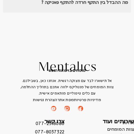
מה ההבדל בין התקף חרדה להתקף פאניקה ?
מומחים ברפואת הנפש
אל תישארו לבד עם מצוקה רגשית. אנחנו כאן, בשבילכם.
צוות המומחים של מנטליקס ילווה אתכם בתהליך ההחלמה,
עם כלים טיפוליים מותאמים אישית.
מדיניות פרטיות
מפת אתר
הצהרת נגישות
שירותים ועוד
צרו קשר
אודות
077-2318080
צוות המומחים
077-8037322