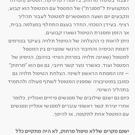
לעבור בטיפול מרחוק. בדומה לקליניקה, הסטינג (המילה
המקצועית ל"מסגרת") של המטפל עם המטופל הוא קבוע,
ונקבעים יום ושעה המאפשרים למטופל לעבור תהליך
רציף. בעידן הנוכחי, החדר בעצם התחלף במצלמה בבית,
אך הזמן ומסגרת הטיפול נשארו קבועים.
ניתן לראות כי ההצלחה של הטיפול תלויה בעיקר בגורמים
דוגמת הכימיה והחיבור הרגשי שנוצרים בין המטפל
למטופל (שאינה תלויה במרחק הפיזי בניהם), הניסיון של
המטפל ועוד. כאשרר נוצר קשר חיובי, גם אם הוא "מרחוק"
– זהו המפתח הראשון לשינוי. הצלחת הטיפול תלויה גם
כמובן במוטיבציה שמפגין המטופל לשתף פעולה ולהתמיד
בתהליך השינוי.
כיום גם ישנם שילובים של מפגשים פיזיים ואונליין, כלומר
אחרי יצירת קשר ראשוני עוברים למפגשי אונליין ונפגשים
עם המטפל אחת לתקופה, או להיפך.
ישנם מקרים שללא טיפול מרחוק, לא היה מתקיים כלל