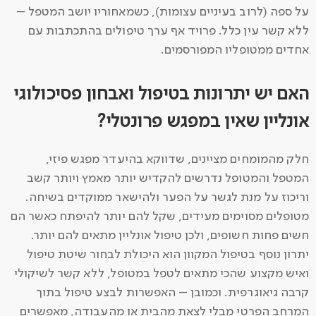
על ספה (לרוב בעיניים עצומות), כשמאחוריו יושב המטפל –
ללא קשר עין כלל. פרויד אף ערך טיפולים בהתכתבות עם
אחדים ממטופליו המפורסמים.
האם יש יתרונות בטיפול ואבחון פסיכולוגי
אונליין שאין במפגש פרונטלי?
חלק מהמומחים מציינים, שדווקא בהיעדר מפגש פיזי,
המטפל והמטופל נדרשים להקדיש יותר מאמץ ויותר קשב
וריכוז על מנת לגשר על הפער ולהישאר ממוקדים בשיחה.
מטופלים מסוימים מעידים, שקל להם יותר להיפתח כאשר הם
חשים פחות חשופים, ולכן טיפול אונליין מתאים להם יותר.
יתרון נוסף בטיפול המקוון הוא היכולת לבחור שיטת טיפול
ואיש מקצוע שהכי מתאים לטפל במטופל, ללא קשר לשיקולי
קרבה גיאוגרפית. וכמובן – האפשרות לבצע טיפול בתוך
המרחב הפרטי מבלי לצאת מהבית או מהעבודה, מאפשרים