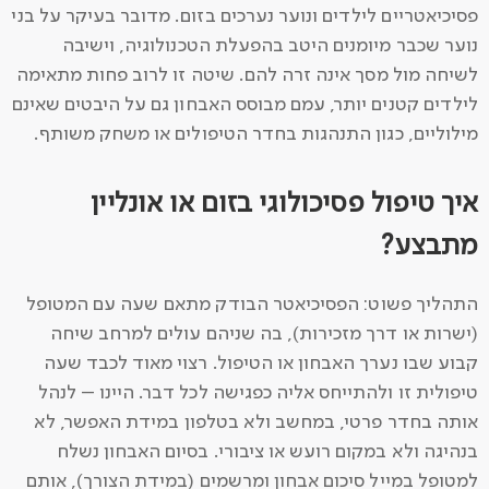
פסיכיאטריים לילדים ונוער נערכים בזום. מדובר בעיקר על בני
נוער שכבר מיומנים היטב בהפעלת הטכנולוגיה, וישיבה
לשיחה מול מסך אינה זרה להם. שיטה זו לרוב פחות מתאימה
לילדים קטנים יותר, עמם מבוסס האבחון גם על היבטים שאינם
מילוליים, כגון התנהגות בחדר הטיפולים או משחק משותף.
איך טיפול פסיכולוגי בזום או אונליין
מתבצע?
התהליך פשוט: הפסיכיאטר הבודק מתאם שעה עם המטופל
(ישרות או דרך מזכירות), בה שניהם עולים למרחב שיחה
קבוע שבו נערך האבחון או הטיפול. רצוי מאוד לכבד שעה
טיפולית זו ולהתייחס אליה כפגישה לכל דבר. היינו – לנהל
אותה בחדר פרטי, במחשב ולא בטלפון במידת האפשר, לא
בנהיגה ולא במקום רועש או ציבורי. בסיום האבחון נשלח
למטופל במייל סיכום אבחון ומרשמים (במידת הצורך), אותם