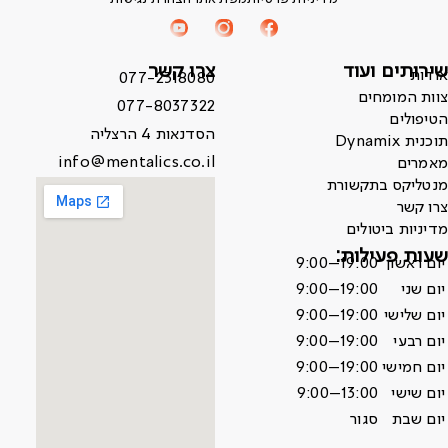
שירותים ועוד
צרו קשר
אודות
077-2318080
צוות המומחים
077-8037322
הטיפולים
הסדנאות 4 הרצליה
תוכנית Dynamix
info@mentalics.co.il
מאמרים
מנטליקס בתקשורת
צרו קשר
מדיניות ביטולים
שעות פעילות:
יום ראשון
9:00–19:00
יום שני
9:00–19:00
יום שלישי
9:00–19:00
יום רבעי
9:00–19:00
יום חמישי
9:00–19:00
יום שישי
9:00–13:00
יום שבת
סגור