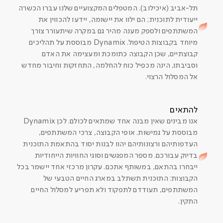
תל-אביב (איכילוב). המטפלים המקצועיים שלנו עברו הכשרה
ייעודית לתוכנית; הם ילוו את יישומה, יידעו להכווין את
המשתתפים ולספק מענה מהיר גם במקרה שיתעורר צורך
מיוחד בקבוצות הטיפול. Dynamix מבוססת על תהליכים
קבוצתיים, שכן הקבוצה כתומכת ומעצימה את האדם
וסביבתו, הינה מכפיל כוח להחלמה, התחזקות וחיבור מחדש
אל המסלול הרצוי.
להתאים
אנו מבינים שאין מבנה אחד שמתאים לכולם. לכן Dynamix
מבוססת על גמישות. אופי הקבוצה, צרכי המשתתפים,
העדפותיהם ורצונותיהם יהוו לבנות יסוד בהתאמת התוכנית
בדיוק עבורכם. מספר המפגשים וסוגי החוויות הייחודיות
ייבחרו בהתאם, במשותף אתכם. עקרון מרכזי אחד יישמר בכל
הקבוצות: התוכנית תשתלב במארג החיים הטבעי של
המשתתפים, תעודדם לתפקוד ולא תפריע למסלול החיים
התקין.