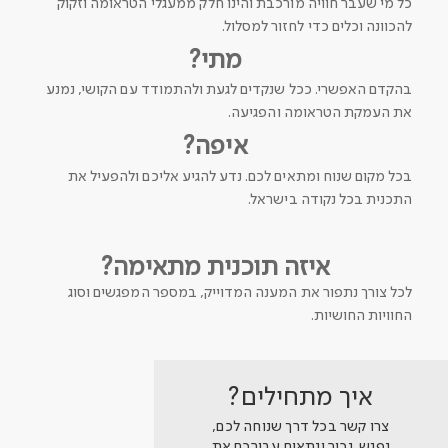
כל מי שעבר חוויה מורכבת והינו חלק ממעגלי הטראומה וזקוק
להכוונה וכלים כדי לחזור למסלול.
מתי?
בהקדם האפשרי. ככל שנקדים לגעת ולהתמודד עם הקושי, נמנע
את העמקת הטראומה והפגיעה.
איפה?
בכל מקום שנוח ומתאים לכם. נדע להגיע אליכם ולהפעיל את
התכנית בכל נקודה בישראל.
איזה תוכנית מתאימה?
לכל צורך נתפור את המענה המדוייק, במספר המפגשים וסוג
החוויות החושיות.
איך מתחילים?​
צרו קשר בכל דרך שנוחה לכם,
נפגש, נכיר ונתאים עבורכם את