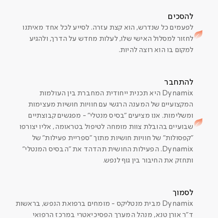
להסכים
לפעמים כל שנדרש, הוא קצת עזרה. לסייע לכל אחד מאיתנו
לחזור למסלול האישי שלו, לעלות מחדש על הדרך, ולהגיע
למקום בו הוא רוצה להיות.
להתחבר
Dynamix היא תכנית ייחודית המחברת בין העולמות
המקצועיים של המענה הרגשי עם חוויות חושיות מעצימות
ומשלימות. אנו מציעים "בסיס מנטלי" - מפגשים קבוצתיים
שבועיים בהובלת צוות מומחה לטיפול בטראומה, אליו יצורפו
"קפסולות" של חוויות חושיות מתוך "ספריית פעילות" של
Dynamix. הפעילות החושית תהדהד את "הבסיס המנטלי"
ותחזק את החיבור בין גוף לנפש.
לסמוך
Dynamix מבית מנטליקס - מומחים ברפואת הנפש, בראשות
ד"ר אורן טנא, מנהל המערך הפסיכיאטרי במרכז הרפואי