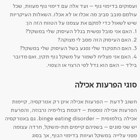
ועסוקים בדימוי גוף – ועד אלה עם דימוי גוף מעוות, שכל
עולמם סובב סביב מה אכלו או לא אכלו. השאלות העיקריות
שיש לשאול כדי למקם את עצמנו על הטווח הזה הן:
1. האם אני סובל נפשית בגלל העיסוק שלי במשקל?
2. האם העיסוק הזה מסב לי מצוקה?
3. האם התפקוד שלי נפגע בשל העיסוק שלי במשקל?
4. האם אני מצליח לשמור על משקל גוף תקין, ואם מדובר
בילד – האם הוא גדל לפי הרצוי או הצפוי.
סוגי הפרעות אכילה
חשוב לדעת – הפרעות אכילה אינן רק אנורקסיה, קיימות
הפרעות אכילה נוספות – דוגמת בולימיה נרבוזה, והפרעת
אכילה בולמוסית – binge eating disorder. גם באנורקסיה
יש שני סוגים – בשניהם קיימים תת-משקל, חרדה עצומה
מפני עלייה במשקל ועיוות בדימוי הגוף, אך בסוג