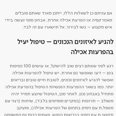
אם עניתם כן לשאלות הללו, ייתכן מאוד שאתם סובלים
מאנורקסיה או הפרעת אכילה אחרת. אבחון סופי נעשה בידי
איש מקצוע – גשו לבירור, אל תישארו עם זה לבד.
להגיע לאיזונים הנכונים – טיפול יעיל
בהפרעות אכילה
רגע לפני שאתם רצים שוב להישקל, או עושים 100 כפיפות
בטן – דעו שאפשר גם אחרת. יש טיפול להפרעות אכילה
ואפשר להגיע לאיזונים נכונים, לטובת חיים טובים ובריאים
יותר. כמו בשאר ההפרעות הנפשיות הטיפול בהפרעת אכילה
מתחיל באבחון נכון. לאחר מכן, הטיפול שיוצע תמיד יהיה
משולב – תרופות (במקרים מסוימים בלבד), שיחות (רצוי עם
מטפל.ת עם ניסיון בתחום של הפרעות אכילה), ומעקב
תזונאי.ת עם ניסיון בבריאות הנפש. פעמים רבות גם המשפחה