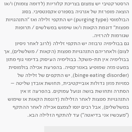
הרסטרקטיבי יש צמצום בצריכת קלוריות (לדומה צומות) ו/או
הוצאה מופרזת של אנרגיה בספורט אקסנטסיבי. בסוג
הבולמוסי (purging type) יש התקפי זלילה ואז "התנהגויות
מפצות" דוגמת הקאות ו/או שימוש במשלשים / תרופות
שגורמות להרזיה.
גם בבולימיה נרבוזה יש התקפי זלילה (לרוב לאחר ניסיון
לצום) ולאחריהם התנהגויות מפצות (הקאות / משלשלים), אך
בבולימיה אין תת-משקל. בבולימיה העיסוק בדימוי גוף מתון
במעט מזה שמופיע באנורקסיה. בהפרעת אכילה בולמוסית
(binge eating disorder), יש התקפים של זלילה של
כמויות מזון גדולות אובייקטיבית, תחושת אובדן שליטה –
הסתרה ותחושת בושה וגועל עמוקים. בהפרעה זו אין
התנהגויות מפצות לאחר הזלילות (דוגמת הקאות או שימוש
במשלשלים), אבל רבים ינסו לצמצם אכילה לאחר ההתקף
("מעכשיו אני בדיאטה") עד להתקף הזלילה הבא.