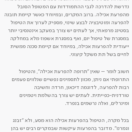
נדרשת להדרכה לגבי ההתמודדות עם המטופל הסובל
מהפרעת אכילה. ברוב המקרים, ובמיוחד כאשר קיימת תובנה
להפרעה ומוטיבציה לבצע שינוי, מספיק לערוך את הטיפול
בסטינג מרפאתי, אך לעתים יש צורך במעקב אינטנסיבי יותר
במסגרת של טיפול יום, ואף במסגרת אשפוז מלא במחלקה
ייעודית להפרעות אכילה, במיוחד אם קיימת סכנה ממשית
לחיים בשל תת משקל קיצוני.
חשוב לומר – שאין "תרופה להפרעת אכילה", והטיפול
התרופתי אם ניתן, מכוון לתסמינים נפשיים שנלווים פעמים
רבות להפרעה, לדוגמה דיכאון, חרדה וחשיבה
טורדנית-כפייתית. לעתים יש צורך בהשלמת ויטמינים
ומינרלים, ואלה נרשמים בנפרד.
בכל מקרה, הטיפול בהפרעות אכילה הוא מסע, ולא "זבנג
וגמרנו". מדובר בהפרעות עיקשות שבמקרים רבים יש בהן