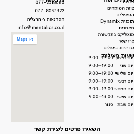
שירותים ועוד
צרו קשר
אודות
077-2318080
צוות המומחים
077-8037322
הטיפולים
הסדנאות 4 הרצליה
תוכנית Dynamix
info@mentalics.co.il
מאמרים
מנטליקס בתקשורת
צרו קשר
מדיניות ביטולים
שעות פעילות:
יום ראשון
9:00–19:00
יום שני
9:00–19:00
יום שלישי
9:00–19:00
יום רבעי
9:00–19:00
יום חמישי
9:00–19:00
יום שישי
9:00–13:00
יום שבת
סגור
השאירו פרטים ליצירת קשר