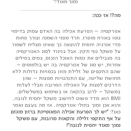
נמוך מאוד!"
מה?! אז ככה:
אנורקסיה – הפרעת אכילה בה האדם עסוק בדימוי
גופו באורח מופרז, חרד מפני השמנה וצורך פחות
מדי אנרגיה יחסית להוצאה כך שאינו מצליח לשמור
על משקל גוף תקין. אבל בניגוד לסוג האנורקסיה
בה מגבילים את כמות האוכל הנכנס, צמים במילים
אחרות, יש סוג של אנורקסיה בה יש בולמוסים –
שהם התקפים של זלילת מזון בכמויות גדולות ללא
תחושת שליטה, עם התנהגויות מפצות – שהן
הדרכים לפצות על האכילה המרובה מבלי לעלות
במשקל – לרוב בהקאה או בשימוש במשלשלים.
BMI הוא מדד פשוט לחישוב משקל יחסית לגובה,
והוא אכן נמוך בחולי אנורקסיה. אז מה בעצם נאמר
כאן?:
"יש לך הפרעת אכילה המאופיינת ברזון מוגזם
על אף התקפי זלילה והקאות מרובות, עם משקל
נמוך מאוד יחסית לגובה"!