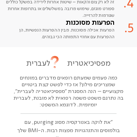
4.
זה לא רק צום והקאות – שיטות אחרות לירידה במשקל כוללים
ספורט מוגזם, שימוש מרובה במשלשלים או בתרופות אחרות
שגורמות להרזייה.
הפרעות מסוכנות
5.
הפרעות אכילה מסוכנות. מבין ההפרעות הנפשיות, הן
ההפרעות עם אחוזי התמותה הכי גבוהים.
מפסיכיאטרית לעברית
כמה פעמים שמעתם רופאים מדברים במונחים
שמצריכים מילון? אז כדי לפשט קצת ביטויים
מקצועיים – הנה המסגרת "מפסיכיאטריה לעברית",
בה נתרגם משפט משפה רפואית לא מובנת, לעברית
יומיומית. לדוגמא המשפט:
"את לוקה באנורקסיה מסוג purging, עם
בולמוסים והתנהגויות מפצות רבות. ה-BMI שלך