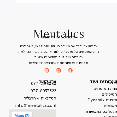
מומחים ברפואת הנפש
אל תישארו לבד עם מצוקה רגשית. אנחנו כאן, בשבילכם.
צוות המומחים של מנטליקס ילווה אתכם בתהליך ההחלמה,
עם כלים טיפוליים מותאמים אישית.
מדיניות פרטיות
מפת אתר
הצהרת נגישות
שירותים ועוד
צרו קשר
אודות
077-2318080
צוות המומחים
077-8037322
הטיפולים
הסדנאות 4 הרצליה
תוכנית Dynamix
info@mentalics.co.il
מאמרים
מנטליקס בתקשורת