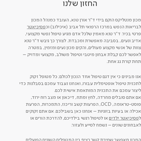
החזון שלנו
מכון מנטליקס הוקם בידי ד"ר אורן טנא, העובד כמנהל המכון
לבריאות הנפש במרכז הרפואי תל אביב (איכילוב) וכ
פסיכיאטר
פרטי בכיר. ד"ר טנא מאמין שלכל אדם מגיע טיפול נפשי מקצועי,
אדיב ונעים, בסביבה מאפשרת ומכבדת. לצורך כך גיבש ד"ר טנא
צוות של אנשי מקצוע מעולים, והקים מכון נעים ומזמין, במטרה
לאפשר לכם קבלת אבחון מיטבי וטיפול משולב, מקצועי ומדויק –
תחת קורת גג אחת.
אנו מבינים כי אין דגם טיפול אחד הנכון לכולם; כל מטופל זקוק
לתכנית טיפול אופטימלית עבורו, ואנחנו נעבוד עמכם בסבלנות כדי
ליצור עמכם את התכנית המותאמת אישית לכם.
אם אתם סובלים מחרדה, לחץ ומתח, דיכאון או מצב רוח ירוד,
פוסט-טראומה, OCD, הפרעות קשב וריכוז, התמכרות, הפרעת
אכילה או בעיות בזוגיות – אנחנו כאן בשבילכם. אם אתם זקוקים
ל
פסיכיאטר ילדים
או לטיפול רגשי בילדיכם, להדרכת הורים או
לאבחונים שונים – נשמח לסייע ולעזור.
המכון מאפשר שמירת קשר רציף בין המטפלים השונים הפועלים