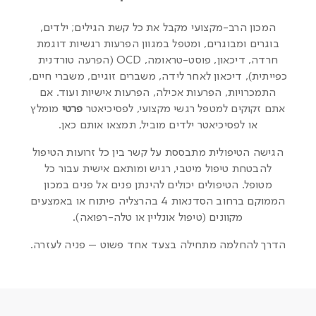
המכון הרב-מקצועי מקבל את כל קשת הגילים; ילדים,
בוגרים ומבוגרים, ומטפל במגוון הפרעות רגשיות דוגמת
חרדה, דיכאון, פוסט-טראומה, OCD (הפרעה טורדנית
כפייתית), דיכאון לאחר לידה, משברים זוגיים, משברי חיים,
התמכרויות, הפרעות אכילה, הפרעות אישיות ועוד. אם
אתם זקוקים למטפל רגשי מקצועי, לפסיכיאטר
פרטי
מומלץ
או ל
פסיכיאטר ילדים
מוביל, תמצאו אותם כאן.
הגישה הטיפולית מתבססת על קשר בין כל זרועות הטיפול
להבטחת טיפול מיטבי, רגיש ומותאם אישית עבור כל
מטופל. הטיפולים יכולים להינתן פנים אל פנים במכון
הממוקם ברחוב הסדנאות 4 בהרצליה פיתוח או באמצעים
מקוונים (טיפול אונליין או טלה-רפואה).
הדרך להחלמה מתחילה בצעד אחד פשוט – פניה לעזרה.