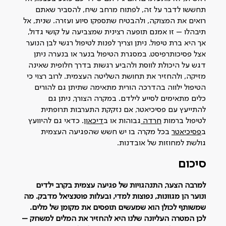
תחששו לדבר על זה, לפתוח מרחב שיח, להסביר שאתם
רואים את המצוקה, ולהבטיח שתספקו סיוע ועזרה. שנית, אל
תיבהלו – זו אמנם תופעה רצינית שמצביעה על קושי גדול,
אך היא ברת טיפול. ניתן וצריך לפנות לטיפול רגשי לבן הנוער
אצל פסיכותרפיסט. במסגרת הטיפול בנער או בנערה ניתן
דגש על היכולת לווסת ולהביע רגשות בדרך חלופית שאינה
מזיקה, ולהחזיר את תחושת השליטה העצמית. לרוב רצוי כי
הטיפול ילווה בהדרכה הורית מתאימה שתיתן גם להורים
כלים מתאימים לסייע לילדם. במקרה הצורך, ניתן גם
להתייעץ עם פסיכיאטר, אם נזקקת התערבות תרופתית
לטיפול ברמות
חרדה
גבוהות או ב
דיכאון
. כדאי גם להיוועץ
ב
פסיכיאטר
בכל מקרה בו יש חשש שהפגיעה העצמית
גולשת למחוזות של אובדנות.
סיכום
למרבה הצער, התנהגויות של פגיעה עצמית בקרב ילדים
ונוער הן מגוונות, נפוצות למדי, ובעלות פוטנציאל מדבק. מה
שמשותף לכולן הוא שמעשים תופסים את מקומן של מלים.
לכן המטרה העליונה שלנו היא להחזיר את המלים למשחק –