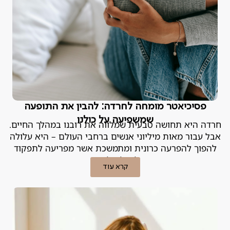
פסיכיאטר מומחה לחרדה: להבין את התופעה
שמשפיעה על כולנו
חרדה היא תחושה טבעית שמלווה את רובנו במהלך החיים.
אבל עבור מאות מיליוני אנשים ברחבי העולם – היא עלולה
להפוך להפרעה כרונית ומתמשכת אשר מפריעה לתפקוד
היומיומי וליכולת ליהנות מהחיים
קרא עוד