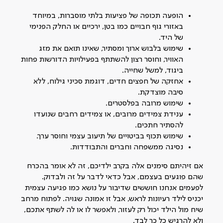
הופעה תכופה של פציעות בלתי מוסברות, במיוחד
באזורי גוף חבויים כמו בטן, ירכיים או החלק הפנימי
של היד.
שימוש בלבוש ארוך ומסתיר, שאינו תואם את מזג
האוויר, וחוסר רצון להשתתף בפעילויות הדורשות פחות
ביגוד, למשל שחייה.
אחזקה של חפצים חדים, דוגמת סכיני גילוח, ללא
סיבה מוצדקת.
שימוש מרובה בפלסטרים.
ענידת צמידים מרובים, או צמידים רחבים שנועדו
להסתיר חתכים.
שימוש תכוף בביטויים של תיעוב עצמי וחוסר ערך.
נסיגה ממשפחה וחברים והתבודדות.
אם זיהיתם סימנים אלה בקרב ילדיכם, זה לא אומר בהכרח
שהם פוגעים בעצמם, אבל כדאי לדבר על זה ולבדוק.
לפעמים אנחנו חוששים שדיבור על נושא כמו פגיעה עצמית
יכניס לילד רעיונות לראש, אבל זו אמונה שגויה. לפתוח מרחב
שיח מול הילד יכול רק לעזור, ולאפשר לו או לה לשתף אתכם,
ולא להרגיש כל כך לבד.