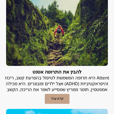
להבין את התרופה אטנט
Attent היא תרופה המשמשת לטיפול בהפרעת קשב, ריכוז
והיפראקטיביות (ADHD) אצל ילדים ומבוגרים. היא מכילה
אמפטמין, חומר ממריץ שמסייע לשפר את הריכוז, הקשב
והשליטה בדחפים. פסיכיאטר פרטי מסביר.
קרא עוד