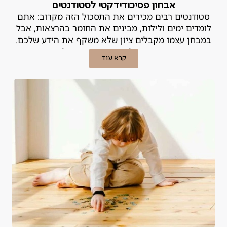
אבחון פסיכודידקטי לסטודנטים
סטודנטים רבים מכירים את התסכול הזה מקרוב: אתם
לומדים ימים ולילות, מבינים את החומר בהרצאות, אבל
במבחן עצמו מקבלים ציון שלא משקף את הידע שלכם.
הפער הזה, בין האינטליגנציה וההשקעה לבין התוצאות
קרא עוד
בשטח, הוא נורה אדומה. במקרים רבים, לא מדובר ב"חוסר
כישרון" אלא בלקות למידה או בקושי רגשי שניתן לטיפול.
אבחון פסיכודידקטי הוא הכלי המקצועי שנועד לאתר את
הבעיה ולמצוא לה פתרון.