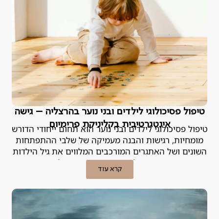
טיפול פסיכולוגי לילדים ובני נוער בהרצליה – גישה
אינטגרטיבית בקליניקת פרימיום
טיפול פסיכולוגי לילדים ובני נוער הוא תחום ייחודי הדורש
מומחיות, רגישות והבנה מעמיקה של שלבי ההתפתחות
השונים ושל האתגרים המורכבים המלווים את גיל הילדות
וההתבגרות. הפסיכולוגית האחראית במנטליקס מסבירה.
קרא עוד