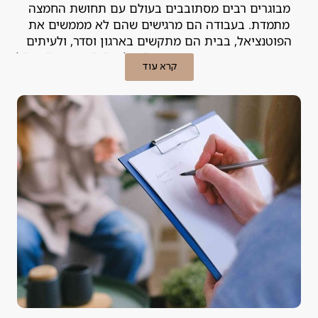
מבוגרים רבים מסתובבים בעולם עם תחושת החמצה
מתמדת. בעבודה הם מרגישים שהם לא מממשים את
הפוטנציאל, בבית הם מתקשים בארגון וסדר, ולעיתים
קרובות הם מתייגים את עצמם כ"עצלנים", "מפוזרים" או "לא
קרא עוד
מספיק חכמים". האמת היא, שבמקרים רבים הקושי אינו נובע
מהאופי, אלא מלקות למידה או הפרעת קשב שמעולם לא
אובחנה.