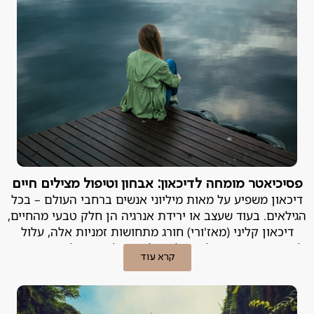
פסיכיאטר מומחה לדיכאון: אבחון וטיפול מצילים חיים
דיכאון משפיע על מאות מיליוני אנשים ברחבי העולם – בכל
הגילאים. בעוד שעצב או ירידת אנרגיה הן חלק טבעי מהחיים,
דיכאון קליני (מאז'ורי) חורג מתחושות זמניות אלה, עלול
להשפיע עמוקות על היכולת של אדם לתפקד וליהנות מחייו,
קרא עוד
ועלול להיות מסוכן. פסיכיאטר מומחה לדיכאון מסביר.