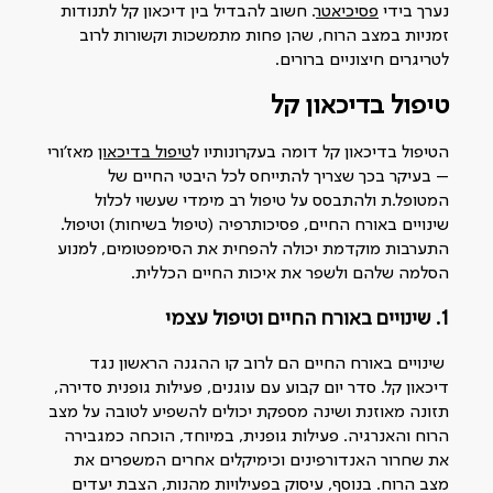
נערך בידי
פסיכיאטר
. חשוב להבדיל בין דיכאון קל לתנודות
זמניות במצב הרוח, שהן פחות מתמשכות וקשורות לרוב
לטריגרים חיצוניים ברורים.
טיפול בדיכאון קל
הטיפול בדיכאון קל דומה בעקרונותיו ל
טיפול בדיכאון
מאז'ורי
– בעיקר בכך שצריך להתייחס לכל היבטי החיים של
המטופל.ת ולהתבסס על טיפול רב מימדי שעשוי לכלול
שינויים באורח החיים, פסיכותרפיה (טיפול בשיחות) וטיפול.
התערבות מוקדמת יכולה להפחית את הסימפטומים, למנוע
הסלמה שלהם ולשפר את איכות החיים הכללית.
1. שינויים באורח החיים וטיפול עצמי
שינויים באורח החיים הם לרוב קו ההגנה הראשון נגד
דיכאון קל. סדר יום קבוע עם עוגנים, פעילות גופנית סדירה,
תזונה מאוזנת ושינה מספקת יכולים להשפיע לטובה על מצב
הרוח והאנרגיה. פעילות גופנית, במיוחד, הוכחה כמגבירה
את שחרור האנדורפינים וכימיקלים אחרים המשפרים את
מצב הרוח. בנוסף, עיסוק בפעילויות מהנות, הצבת יעדים