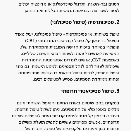
קטנים ובר-השגה, ותרגול מיינדפולנס או מדיטציה יכולים
לעזור לשפר את הבריאות הנפשית הכללית ואת החוסן.
2. פסיכותרפיה (טיפול פסיכולוגי)
טיפול בשיחות, או פסיכותרפיה-
טיפול פסיכולוגי
, יעיל מאוד
בטיפול בדיכאון קל. טיפול קוגניטיבי התנהגותי (CBT)
פופולרי במיוחד בזכות הגישה המובנית והממוקדת שלו,
המסייעת לאנשים לזהות ולשנות דפוסי חשיבה שליליים.
באמצעות CBT, אנשים לומדים אסטרטגיות התמודדות
שיכולות לעזור להם לנהל תסמינים ולמנוע הישנות. גם סוגי
טיפול נוספים, לרבות טיפול דינאמי בו הגישה יותר פתוחה
ופחות ממוקדת תסמינים, מסייע למטופלים רבים.
3. טיפול פסיכיאטרי תרופתי
במקרים בהם שינויים באורח החיים והטיפול השיחתי אינם
מקלים באופן מלא על התסמינים, ניתן לשקול טיפול תרופתי.
בעוד שדיכאון קל מגיב לעתים קרובות היטב לטיפולים שאינם
תרופתיים, אנשים מסוימים עשויים להפיק תועלת משילוב
תרופות כגון מעכבים סלקטיביים של ספיגה חוזרת של