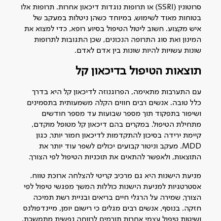
סרוטונין (SSRI) או תרופות נוגדות דיכאון אחרות. תרופות אלו
בטוחות מאוד לשימוש, במיוחד כשהן ניטלות במעקב של
איש מקצוע. חשוב ליטול הטיפול בסיוע רופא, כדי למצוא את
המינון ואת סוג התרופה הנכונים, שכן התגובות לתרופות
שונות עשויות להיות שונות בין אדם לאדם.
תוצאות הטיפול בדיכאון קל
עם התערבות מתאימה, הפרוגנוזה לדיכאון קל היא בדרך
כלל טובה. אנשים רבים חווים הקלה משמעותית בתסמינים
ושיפור בתפקוד תוך מספר שבועות עד מספר חודשים
מתחילת הטיפול. במקרים בהם דיכאון קל מטופל מוקדם,
קיימת ירידה בסיכון להתקדמות לדיכאון חמור יותר, כגון
MDD. מעקב וניטור קבועים יכולים לשפר עוד יותר את
התוצאות, ולאפשר להתאים את תוכניות הטיפול לפי הצורך.
מניעת הישנות היא גם מרכיב קריטי להצלחה ארוכת טווח.
אסטרטגיות למניעת הישנות כוללות המשך מפגשי טיפול לפי
הצורך, שמירה על הרגלי חיים בריאים ובניית רשת תמיכה
חזקה. בנוסף, אנשים רבים מגלים כי רישום יומן, מיינדפולנס
ושיטות טיפול עצמי אחרות תורמים לרווחה נפשית מתמשכת.