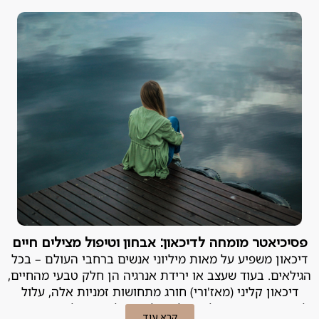
פסיכיאטר מומחה לדיכאון: אבחון וטיפול מצילים חיים
דיכאון משפיע על מאות מיליוני אנשים ברחבי העולם – בכל
הגילאים. בעוד שעצב או ירידת אנרגיה הן חלק טבעי מהחיים,
דיכאון קליני (מאז'ורי) חורג מתחושות זמניות אלה, עלול
להשפיע עמוקות על היכולת של אדם לתפקד וליהנות מחייו,
קרא עוד