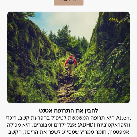
ועלול להיות מסוכן. פסיכיאטר מומחה לדיכאון מסביר.
להבין את התרופה אטנט
Attent היא תרופה המשמשת לטיפול בהפרעת קשב, ריכוז
והיפראקטיביות (ADHD) אצל ילדים ומבוגרים. היא מכילה
אמפטמין, חומר ממריץ שמסייע לשפר את הריכוז, הקשב