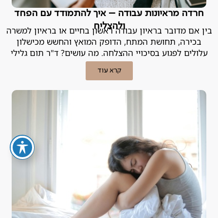
חרדה מראיונות עבודה – איך להתמודד עם הפחד
ולהצליח
בין אם מדובר בראיון עבודה ראשון בחיים או בראיון למשרה
בכירה, תחושת המתח, הדופק המואץ והחשש מכישלון
עלולים לפגוע בסיכויי ההצלחה. מה עושים? ד"ר תום גלילי
מסביר.
קרא עוד