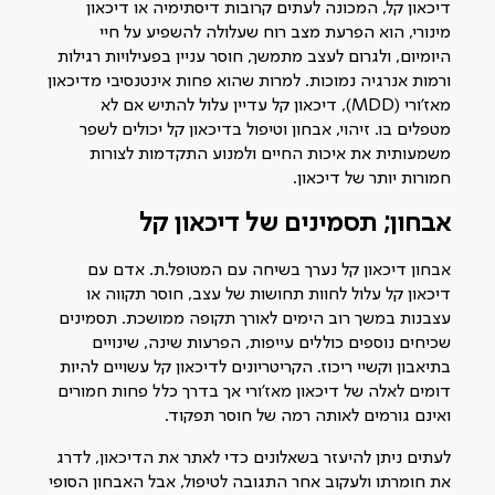
דיכאון קל, המכונה לעתים קרובות דיסתימיה או דיכאון
מינורי, הוא הפרעת מצב רוח שעלולה להשפיע על חיי
היומיום, ולגרום לעצב מתמשך, חוסר עניין בפעילויות רגילות
ורמות אנרגיה נמוכות. למרות שהוא פחות אינטנסיבי מדיכאון
מאז'ורי (MDD), דיכאון קל עדיין עלול להתיש אם לא
מטפלים בו. זיהוי, אבחון וטיפול בדיכאון קל יכולים לשפר
משמעותית את איכות החיים ולמנוע התקדמות לצורות
חמורות יותר של דיכאון.
אבחון; תסמינים של דיכאון קל
אבחון דיכאון קל נערך בשיחה עם המטופל.ת. אדם עם
דיכאון קל עלול לחוות תחושות של עצב, חוסר תקווה או
עצבנות במשך רוב הימים לאורך תקופה ממושכת. תסמינים
שכיחים נוספים כוללים עייפות, הפרעות שינה, שינויים
בתיאבון וקשיי ריכוז. הקריטריונים לדיכאון קל עשויים להיות
דומים לאלה של דיכאון מאז'ורי אך בדרך כלל פחות חמורים
ואינם גורמים לאותה רמה של חוסר תפקוד.
לעתים ניתן להיעזר בשאלונים כדי לאתר את הדיכאון, לדרג
את חומרתו ולעקוב אחר התגובה לטיפול, אבל האבחון הסופי