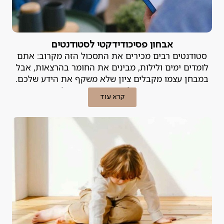
אבחון פסיכודידקטי לסטודנטים
סטודנטים רבים מכירים את התסכול הזה מקרוב: אתם
לומדים ימים ולילות, מבינים את החומר בהרצאות, אבל
במבחן עצמו מקבלים ציון שלא משקף את הידע שלכם.
הפער הזה, בין האינטליגנציה וההשקעה לבין התוצאות
קרא עוד
בשטח, הוא נורה אדומה. במקרים רבים, לא מדובר ב"חוסר
כישרון" אלא בלקות למידה או בקושי רגשי שניתן לטיפול.
אבחון פסיכודידקטי הוא הכלי המקצועי שנועד לאתר את
הבעיה ולמצוא לה פתרון.