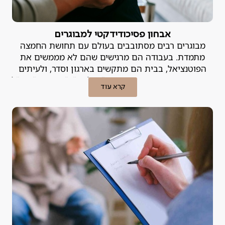
אבחון פסיכודידקטי למבוגרים
מבוגרים רבים מסתובבים בעולם עם תחושת החמצה
מתמדת. בעבודה הם מרגישים שהם לא מממשים את
הפוטנציאל, בבית הם מתקשים בארגון וסדר, ולעיתים
קרובות הם מתייגים את עצמם כ"עצלנים", "מפוזרים" או "לא
קרא עוד
מספיק חכמים". האמת היא, שבמקרים רבים הקושי אינו נובע
מהאופי, אלא מלקות למידה או הפרעת קשב שמעולם לא
אובחנה.