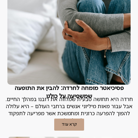
פסיכיאטר מומחה לחרדה: להבין את התופעה
שמשפיעה על כולנו
חרדה היא תחושה טבעית שמלווה את רובנו במהלך החיים.
אבל עבור מאות מיליוני אנשים ברחבי העולם – היא עלולה
להפוך להפרעה כרונית ומתמשכת אשר מפריעה לתפקוד
היומיומי וליכולת ליהנות מהחיים
קרא עוד