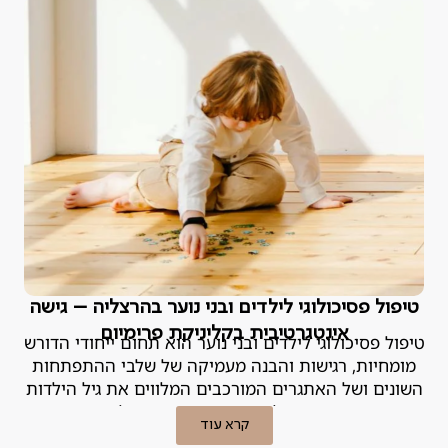
טיפול פסיכולוגי לילדים ובני נוער בהרצליה – גישה
אינטגרטיבית בקליניקת פרימיום
טיפול פסיכולוגי לילדים ובני נוער הוא תחום ייחודי הדורש
מומחיות, רגישות והבנה מעמיקה של שלבי ההתפתחות
השונים ושל האתגרים המורכבים המלווים את גיל הילדות
וההתבגרות. הפסיכולוגית האחראית במנטליקס מסבירה.
קרא עוד