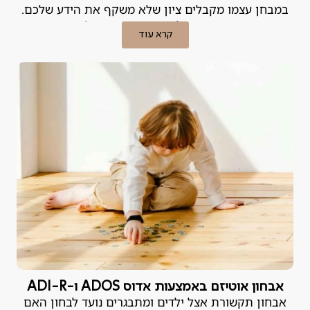
במבחן עצמו מקבלים ציון שלא משקף את הידע שלכם.
הפער הזה, בין האינטליגנציה וההשקעה לבין התוצאות
קרא עוד
בשטח, הוא נורה אדומה. במקרים רבים, לא מדובר ב"חוסר
כישרון" אלא בלקות למידה או בקושי רגשי שניתן לטיפול.
אבחון פסיכודידקטי הוא הכלי המקצועי שנועד לאתר את
הבעיה ולמצוא לה פתרון.
אבחון אוטיזם באמצעות אדוס ADOS ו-ADI-R
אבחון תקשורת אצל ילדים ומתבגרים נועד לבחון האם