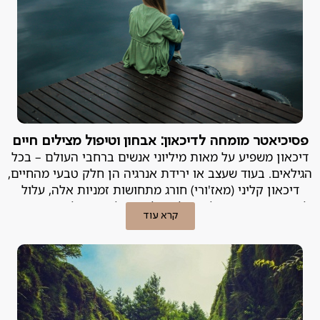
פסיכיאטר מומחה לדיכאון: אבחון וטיפול מצילים חיים
דיכאון משפיע על מאות מיליוני אנשים ברחבי העולם – בכל
הגילאים. בעוד שעצב או ירידת אנרגיה הן חלק טבעי מהחיים,
דיכאון קליני (מאז'ורי) חורג מתחושות זמניות אלה, עלול
להשפיע עמוקות על היכולת של אדם לתפקד וליהנות מחייו,
קרא עוד
ועלול להיות מסוכן. פסיכיאטר מומחה לדיכאון מסביר.