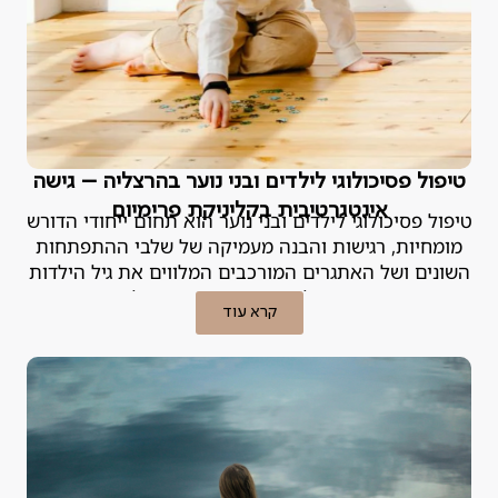
טיפול פסיכולוגי לילדים ובני נוער בהרצליה – גישה
אינטגרטיבית בקליניקת פרימיום
טיפול פסיכולוגי לילדים ובני נוער הוא תחום ייחודי הדורש
מומחיות, רגישות והבנה מעמיקה של שלבי ההתפתחות
השונים ושל האתגרים המורכבים המלווים את גיל הילדות
וההתבגרות. הפסיכולוגית האחראית במנטליקס מסבירה.
קרא עוד