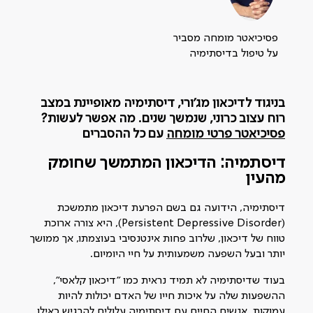
פסיכיאטר מומחה מסביר
על טיפול בדיסתימיה
בניגוד לדיכאון מג'ורי, דיסתימיה מאופיינת במצב
רוח עצוב כרוני, שנמשך שנים. מה אפשר לעשות?
פסיכיאטר פרטי מומחה
עם כל ההסברים
דיסתמיה: הדיכאון המתמשך שחומק
מהעין
דיסתימיה, הידועה גם בשם הפרעת דיכאון מתמשכת
(Persistent Depressive Disorder), היא צורה ארוכת
טווח של דיכאון, שלרוב פחות אינטנסיבי בעוצמתו, אך ממושך
יותר ובעל השפעה משמעותית על חיי היומיום.
בעוד שדיסתימיה לא תמיד נראית כמו "דיכאון קלאסי",
ההשפעות שלה על איכות חייו של האדם יכולות להיות
עמוקות. אנשים החיים עם דיסתימיה עלולים להרגיש כאילו