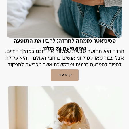
פסיכיאטר מומחה לחרדה: להבין את התופעה
שמשפיעה על כולנו
חרדה היא תחושה טבעית שמלווה את רובנו במהלך החיים.
אבל עבור מאות מיליוני אנשים ברחבי העולם – היא עלולה
להפוך להפרעה כרונית ומתמשכת אשר מפריעה לתפקוד
היומיומי וליכולת ליהנות מהחיים
קרא עוד