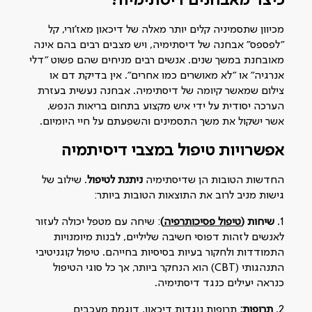
כיצד מאבחנים דיסתימיה?
מכיוון שתסמיניה קלים יותר מאלה של דיכאון מאז'ורי, קל
"לפספס" אבחנה של דיסתימיה, ויש מצבים רבים בהם אינה
מאובחנת במשך שנים. אנשים רבים מניחים שהם פשוט "דלי
אנרגיה" או "לא מאושרים כמו אחרים". אין בדיקת דם או
צילום שמאשר קיומה של דיסתימיה. אבחנה נעשית בעזרת
הערכה יסודית על ידי איש מקצוע בתחום בריאות הנפש,
אשר ישקול את משך התסמינים והשפעתם על חיי היומיום.
אפשרויות טיפול במצבי דיסיתמיה
החדשות הטובות הן שדיסתימיה
ניתנת לטיפול
. שילוב של
גישות מניב לרוב את התוצאות הטובות ביותר:
1.
שיחות (
טיפול פסיכותרפיה
)
: שיחה עם מטפל יכולה לעזור
לאנשים לזהות דפוסי חשיבה שליליים, לבנות מיומנויות
התמודדות ולחקור בעיות בסיסיות בחייהם. טיפול קוגניטיבי
התנהגותי (CBT) הוא הנחקר ביותר, אך כל סוגי הטיפול
כנראה יעילים כנגד דיסתימיה.
2.
תרופות:
תרופות נוגדות דיכאון, דוגמת מעכבים