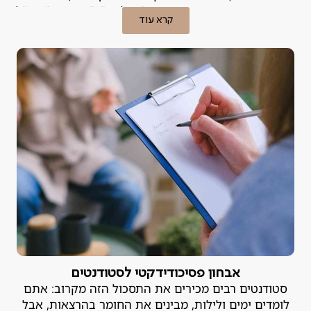
קרובות הם מתייגים את עצמם כ"עצלנים", "מפוזרים" או "לא
קרא עוד
מספיק חכמים". האמת היא, שבמקרים רבים הקושי אינו נובע
מהאופי, אלא מלקות למידה או הפרעת קשב שמעולם לא
אובחנה.
אבחון פסיכודידקטי לסטודנטים
סטודנטים רבים מכירים את התסכול הזה מקרוב: אתם
לומדים ימים ולילות, מבינים את החומר בהרצאות, אבל