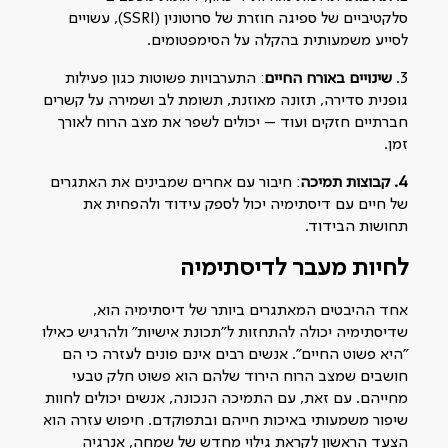
סלקטיביים של ספיגה חוזרת של סרוטונין (SSRI), עשויים
לסייע משמעותית בהקלה על הסימפטומים.
3.
שינויים באורח החיים
: התערבויות פשוטות כגון פעילות
גופנית סדירה, תזונה מאוזנת, תשומת לב ושמירה על קשרים
חברתיים חזקים ועוד – יכולים לשפר את מצב הרוח לאורך
זמן.
4. קבוצות תמיכה
: חיבור עם אחרים שמבינים את האתגרים
של חיים עם דיסתימיה יכול לספק עידוד ולהפחית את
תחושות הבידוד.
לחיות מעבר לדיסתימיה
אחד ההיבטים המאתגרים ביותר של דיסתימיה הוא,
שדיסתימיה יכולה להתחזות ל"תכונת אישיות" ולהרגיש כאילו
"היא פשוט החיים". אנשים רבים אינם פונים לעזרה כי הם
חושבים שמצב הרוח הירוד שלהם הוא פשוט חלק טבעי
מחייהם. עם זאת, עם התמיכה הנכונה, אנשים יכולים לחוות
שיפור משמעותי באיכות חייהם ובתפוקדם. חיפוש עזרה הוא
הצעד הראשון לקראת גילוי מחדש של שמחה, אנרגיה