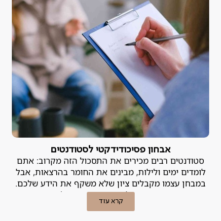
אבחון פסיכודידקטי לסטודנטים
סטודנטים רבים מכירים את התסכול הזה מקרוב: אתם
לומדים ימים ולילות, מבינים את החומר בהרצאות, אבל
במבחן עצמו מקבלים ציון שלא משקף את הידע שלכם.
הפער הזה, בין האינטליגנציה וההשקעה לבין התוצאות
קרא עוד
בשטח, הוא נורה אדומה. במקרים רבים, לא מדובר ב"חוסר
כישרון" אלא בלקות למידה או בקושי רגשי שניתן לטיפול.