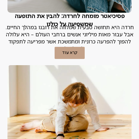
פסיכיאטר מומחה לחרדה: להבין את התופעה
שמשפיעה על כולנו
חרדה היא תחושה טבעית שמלווה את רובנו במהלך החיים.
אבל עבור מאות מיליוני אנשים ברחבי העולם – היא עלולה
להפוך להפרעה כרונית ומתמשכת אשר מפריעה לתפקוד
היומיומי וליכולת ליהנות מהחיים
קרא עוד