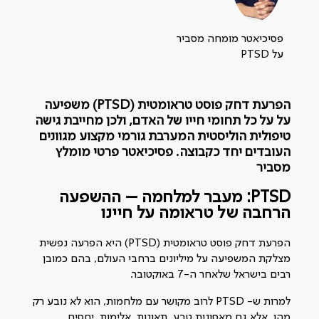
פסיכיאטר מומחה מסביר
על PTSD
הפרעת דחק פוסט טראומטית (PTSD) משפיעה
על על כל תחומי חייו של האדם, ולכן מחייבת גישה
טיפולית הוליסטית המערבת גורמי מקצוע מגוונים
העובדים יחד כקבוצה. פסיכיאטר פרטי מומלץ
מסביר
PTSD: מעבר למלחמה – ההשפעה
הרחבה של טראומה על חיינו
הפרעת דחק פוסט טראומטית (PTSD) היא הפרעה נפשית
מצלקת המשפיעה על מיליונים ברחבי העולם, בהם כמובן
רבים בישראל שלאחר ה-7 באוקטובר.
למרות ש- PTSD לרוב מקושר עם מלחמות, הוא לא נובע רק
מהן, אלא גם מאסונות טבע, תאונות, אלימות, יחסים