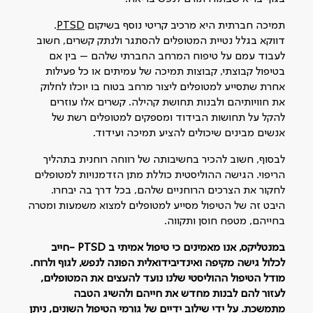
תמיכה חברתית היא מרכיב קריטי נוסף בשיקום
PTSD
.
דווקא בגלל נטיית המטופלים להסתגר ולנתק קשרים, חשוב
לעבוד עמם על טיפוח המרחב החברתי שלהם – בין אם
בטיפול קבוצתי, קבוצות תמיכה של עמיתים או כל פעילות
אחרת שתסייע למטופלים ליצור מרחב בטוח בו יוכלו לחלוק
את חוויותיהם ולבנות תחושת קהילה. קשרים אלו עוזרים
להקל על תחושות הבידוד ומספקים למטופלים רשת של
אנשים מבינים שיכולים להציע תמיכה ועידוד.
לבסוף, חשוב להכיר בחשיבותה של רווחה רוחנית בתהליך
הריפוי. הגישה ההוליסטית כוללת מתן הזדמנויות למטופלים
לחקור את הצרכים הרוחניים שלהם, בכל דרך בה יבחרו.
היבט זה של הטיפול מסייע למטופלים למצוא משמעות ומטרה
בחייהם, מטפח חוסן ותקווה.
במנטליקס, אנו מאמינים כי טיפול אמיתי ב PTSD -חייב
לכלול גישה מקיפה ואינדיבידואלית הפונה לנפש, לגוף ולרוח.
מודל הטיפול ההוליסטי שלנו נועד להעצים את המטופלים,
לעזור להם לבנות מחדש את חייהם ולהשיג הטבה
מתמשכת. על ידי שילוב ידיים של גורמי הטיפול השונים, ניתן