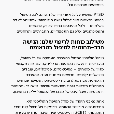
בינאישיים מורכבים וכו׳.
טיפול
בפוסט טראומה
חייב לכלול גישה הוליסטית שתתייחס לאדם
בשלמותו – ולכל ההיבטים בחייו, לא רק הרגשיים
והפסיכולוגיים אלא גם התפקודיים, החברתיים והרוחניים.
משילוב כוחות לריפוי שלם: הגישה
הרב-תחומית לטיפול בטראומה
טיפול הוליסטי מתחיל בהערכה מעמיקה של כל מטופל,
ובעדיפות זו נעשית במרפאה או קליניקה עם צוות מקצועי
מגוון של מומחים – פסיכיאטרים, פסיכולוגים, עובדים
סוציאליים קליניים, מרפאים באמנות ועוד. ההערכה
הראשונית מבוצעת לרוב בידי פסיכיאטר, שמייצר עם שאר
המטפלים תוכניות טיפול מותאמות אישית. גישה רב-תחומית
זו מבטיחה שכל היבט של מצבו של המטופל יילקח בחשבון.
אחת מאבני היסוד של מודל הטיפול ההוליסטי היא
פסיכותרפיה מוכוונת טראומה. טכניקות של טיפול קוגניטיבי
התנהגותי (CBT), דה-סנסיטיזציה ועיבוד מחדש בעזרת