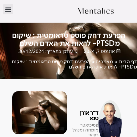
הפרעת דחק פוסט טראומטית : שיקום
מPTSD- לראות את האדם השלם
אוגוסט 7, 2024
עודכן בתאריך: 30/12/2024
דף הבית
»
מאמרים
»
הפרעת דחק פוסט טראומטית : שיקום
מPTSD- לראות את האדם השלם
ד"ר אורן
טנא
פסיכיאטר
מומחה ומנהל
רפואי