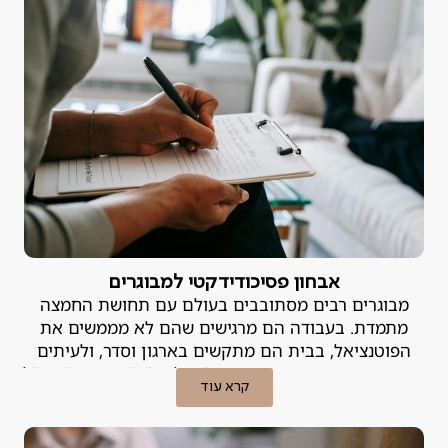
אבחון פסיכודידקטי למבוגרים
מבוגרים רבים מסתובבים בעולם עם תחושת החמצה
מתמדת. בעבודה הם מרגישים שהם לא מממשים את
הפוטנציאל, בבית הם מתקשים בארגון וסדר, ולעיתים
קרובות הם מתייגים את עצמם כ"עצלנים", "מפוזרים" או "לא
קרא עוד
מספיק חכמים". האמת היא, שבמקרים רבים הקושי אינו נובע
מהאופי, אלא מלקות למידה או הפרעת קשב שמעולם לא
אובחנה.