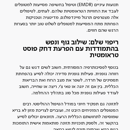
תנועות עיניים (EMDR) וטיפול בחשיפה מסייעות למטופלים
לעבד את החוויות הטראומטיות שלהם. לעתים, לטיפולים
אלה מצטרפים תרגול מיינדפולנס, מדיטציה וטכניקות
הפחתת מתח המסייעות למטופלים לשלוט טוב יותר בסערות
הרגש שהם חווים.
ריפוי שלם: שילוב גוף ונפש
בהתמודדות עם הפרעת דחק פוסט
טראומטית
בנוסף לפסיכותרפיה המסורתית, חשוב לשים דגש גם על
רווחה גופנית. פעילות גופנית סדירה יכולה לסייע בהפחתת
תסמינים של חרדה, לשפר את מצב הרוח ואת הבריאות
הכללית. בין אם זה יוגה או טאי צ'י, ריצה או שחייה, חשוב
לעודד פעילות גופנית מכל סוג בתהליך ההחלמה.
לתזונה גם תפקיד חיוני במודל הטיפול ההוליסטי. רבים
המטופלים המזניחים היבט זה, ועוברים לצריכת מזון לא בריא
שמוסיפה לתחושתם הכללית הרעה. תזונאים יכולים לסייע
בהקשר זה, ולספק תוכניות תזונה מותאמות אישית התומכות
בגוף בריא שבתורו תורם לנפש בריאה.