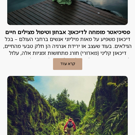
פסיכיאטר מומחה לדיכאון: אבחון וטיפול מצילים חיים
דיכאון משפיע על מאות מיליוני אנשים ברחבי העולם – בכל
הגילאים. בעוד שעצב או ירידת אנרגיה הן חלק טבעי מהחיים,
דיכאון קליני (מאז'ורי) חורג מתחושות זמניות אלה, עלול
להשפיע עמוקות על היכולת של אדם לתפקד וליהנות מחייו,
קרא עוד
ועלול להיות מסוכן. פסיכיאטר מומחה לדיכאון מסביר.