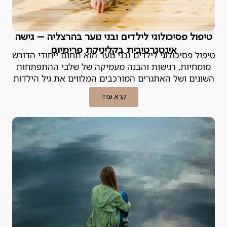
טיפול פסיכולוגי לילדים ובני נוער בהרצליה – גישה
אינטגרטיבית בקליניקת פרימיום
טיפול פסיכולוגי לילדים ובני נוער הוא תחום ייחודי הדורש
מומחיות, רגישות והבנה מעמיקה של שלבי ההתפתחות
השונים ושל האתגרים המורכבים המלווים את גיל הילדות
וההתבגרות. הפסיכולוגית האחראית במנטליקס מסבירה.
קרא עוד