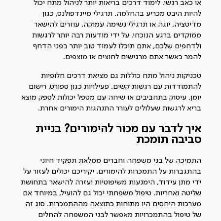
או כאב רגשי. לימוד דרכים בריאות יותר לניהול מתח יכול
להיות היבט מכריע בהחלמה. תרגילי מיינדפולנס, כגון
מדיטציה, יוגה או תרגילי נשימה עמוקה, עוזרים להישאר
ממוקדים ברגע הנוכחי. על ידי מודעות רבה יותר לרגשות
ולדחפים שלכם, אתם תוכלו לעמוד טוב יותר בפני הדחף
להמר כאשר אתם מרגישים לחוצים או מוצפים.
טכניקות ניהול מתח כוללות גם מציאת דרכים חלופיות
להתמודדות עם רגשות קשים. פעילויות כגון ספורט, רישום
יומן, עיסוק בתחביבים או שיחה עם מטפל יכולות לספק מוצא
בריא לרגשות שעלולים לעורר התנהגות הימורים אחרת.
איך לדבר עם מכור להימורים? בניית
סביבה תומכת
התמיכה של בני משפחה וחברים ממלאת תפקיד חיוני
בהתגברות על התמכרות להימורים. יקיריכם יכולים לעזור על
ידי מתן עידוד, הימנעות משיפוטיות ועזרה להישאר בתחושת
שליטה ואחריות. טיפול משפחתי יכול גם להועיל, במיוחד אם
מערכות היחסים היו מתוחות כתוצאה מההתמכרות. סוג זה
של טיפול בהתמכרויות מאפשר לבני המשפחה להחלים