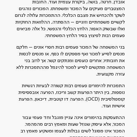
אובדן, חרטה, בושה, ביקורת עצמית ועוד. החובות
המצטברים מעיקים על המכור ומשפחתו. המכורים נוהגים
לשקר ולהכחיש את מצבם הכלכלי. ההתמכרות עלולה לגרום
לקשיים משפחתיים וזוגיים – ההסתרה, ההלוואות החוקיות
ואלו שבשוק האפור, הלחץ הכלכלי והנפשי, כל אלה מביאים
פעמים רבות לפיצוץ בסיר הלחץ המשפחתי.
בני המשפחה של המכור פעמים רבות חסרי אונים – חלקם
מנסים לסייע למכור ואף מספקים לו כסף, או מנסים לכסות
את חובותיו; אחרים כועסים ומנתקים קשר. אך לרוב בני
המשפחה מתקשים לסייע למכור להיגמל מההתמכרות ללא
עזרה מקצועית.
התמכרות להימורים פעמים רבות קשורה לבעיות רגשיות
נוספות, בין היתר הפרעות קשב וריכוז, הפרעה אובססיסית
קומפולסיבית (OCD), הפרעה דו קוטבית, דיכאון, הפרעת
אישיות ועוד.
ההתעסקות בהימורים אינה עניין מוגבל וחד פעמי עבור
המכור, אלא עיסוק שגוזל שעות ומאמץ רבים מהמהמר.
המכור אינו מסוגל לשים גבולות לעצמו ומשקיע מאמץ רב