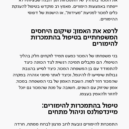
את המכור בתהליך של התפכחות תוך הבנה שבעיותיו לא
ייפתרו באמצעות הימורים. מאמץ רב מוקדש בטיפול להענקת
כלים למכור למניעת "מעידות", או הישנות של דפוסי
ההימורים.
לרפא את האמון: שיקום היחסים
המשפחתיים בטיפול בהתמכרות
להימורים
בני משפחתו של המכור כמעט תמיד לוקחים חלק בהליך
הטיפולי. הם מקבלים תמיכה רגשית לצד הכוונה כיצד
להתמודד עם בן המשפחה המכור, כיצד לסייע בהצבת
גבולות שיסייעו לו להיגמל, וכיצד לאתר סימני אזהרה במקרה
שהמכור חזר לסורו. השבת האמון של בני המשפחה במכור,
אמון שניזוק עם השנים, חשובה על מנת שהמכור גם יוכל
לחזור ולהאמין בעצמו.
טיפול בהתמכרות להימורים:
מיינדפולנס וניהול מתחים
התמכרות להימורים נובעת לרוב מרצון לברוח ממתח, חרדה