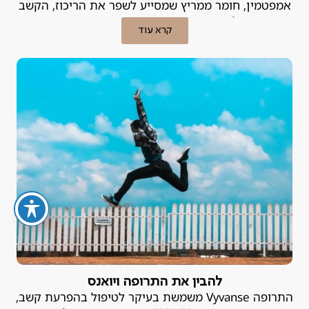
אמפטמין, חומר ממריץ שמסייע לשפר את הריכוז, הקשב
והשליטה בדחפים. פסיכיאטר פרטי מסביר.
קרא עוד
להבין את התרופה ויואנס
התרופה Vyvanse משמשת בעיקר לטיפול בהפרעת קשב,