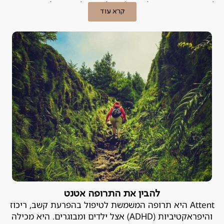
להשפיע עמוקות על היכולת של אדם לתפקד וליהנות מחייו,
קרא עוד
ועלול להיות מסוכן. פסיכיאטר מומחה לדיכאון מסביר.
להבין את התרופה אטנט
Attent היא תרופה המשמשת לטיפול בהפרעת קשב, ריכוז
והיפראקטיביות (ADHD) אצל ילדים ומבוגרים. היא מכילה