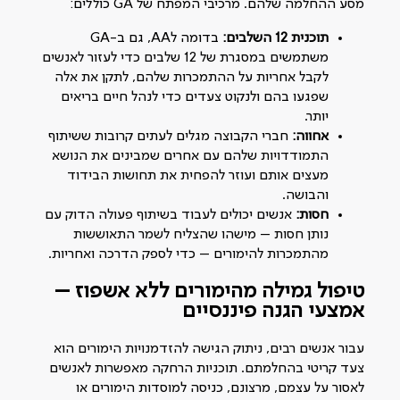
מסע ההחלמה שלהם. מרכיבי המפתח של GA כוללים:
תוכנית 12 השלבים:
בדומה לAA, גם ב-GA
משתמשים במסגרת של 12 שלבים כדי לעזור לאנשים
לקבל אחריות על ההתמכרות שלהם, לתקן את אלה
שפגעו בהם ולנקוט צעדים כדי לנהל חיים בריאים
יותר.
אחווה:
חברי הקבוצה מגלים לעתים קרובות ששיתוף
התמודדויות שלהם עם אחרים שמבינים את הנושא
מעצים אותם ועוזר להפחית את תחושות הבידוד
והבושה.
חסות:
אנשים יכולים לעבוד בשיתוף פעולה הדוק עם
נותן חסות – מישהו שהצליח לשמר התאוששות
מהתמכרות להימורים – כדי לספק הדרכה ואחריות.
טיפול גמילה מהימורים ללא אשפוז –
אמצעי הגנה פיננסיים
עבור אנשים רבים, ניתוק הגישה להזדמנויות הימורים הוא
צעד קריטי בהחלמתם. תוכניות הרחקה מאפשרות לאנשים
לאסור על עצמם, מרצונם, כניסה למוסדות הימורים או