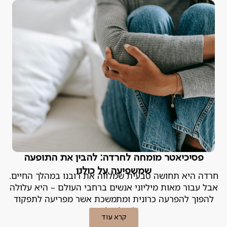
פסיכיאטר מומחה לחרדה: להבין את התופעה
שמשפיעה על כולנו
חרדה היא תחושה טבעית שמלווה את רובנו במהלך החיים.
אבל עבור מאות מיליוני אנשים ברחבי העולם – היא עלולה
להפוך להפרעה כרונית ומתמשכת אשר מפריעה לתפקוד
היומיומי וליכולת ליהנות מהחיים
קרא עוד