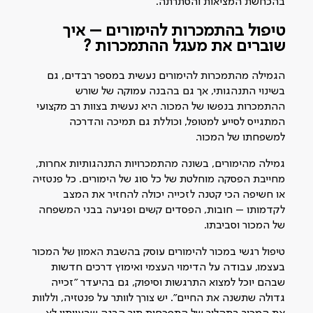
בהכחשת המציאות והסתרתה.
טיפול בהתמכרות להימורים
– איך
שוברים את מעגל ההתמכרות ?
הגמילה מהתמכרות להימורים נעשית במספר רבדים, גם
בשינוי התנהגותי, אך גם בהבנה עמוקה של שורש
ההתמכרות בנפשו של המכור. היא נעשית בצוות רב מקצועי
המתגייס לסייע למטופל, וכוללת גם תמיכה והדרכה
למשפחתו של המכור.
גמילה מהימורים, בשונה מהתמכרויות התנהגותיות אחרות,
מחייבת הפסקה מוחלטת של כל סוג של הימורים. כל פנטזיה
או חשיפה הכי קטנה לזכייה יכולה להחזיר את המצב
לקדמותו – חובות, הפסדים קשים ופגיעה בבני המשפחה
של המכור וסביבתו.
טיפול רגשי במכור להימורים עוסק בהשבת האמון של המכור
בעצמו, עבודה על הדימוי העצמי ואימוץ דרכים חדשות
שבהם יוכל למצוא התרגשות וסיפוק, גם בהיעדר "זכייה
גדולה שתשנה את החיים". יש צורך לוותר על פנטזיה, וללוות