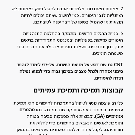
2. אמונות מאתגרות: מלמדות אתכם להטיל ספק באמונות לא
רציונליות לגבי הימורים, כמו לחשוב שאתם יכולים לחזות
תוצאות או שהמזל בסופו של דבר יפנה לטובתכם.
3. בניית הרגלים חדשים: מתמקד בהחלפת התנהגויות
הימורים מזיקות בפעילויות ובמנגנוני התמודדות בריאים
יותר, כגון תחביבים, פעילות גופנית או בילוי עם חברים ובני
משפחה תומכים.
CBT גם שם דגש על מניעת הישנות, על-ידי לימוד לזהות
סימני אזהרה ולנהל מצבים בסיכון גבוה כדי למנוע נפילה
חזרה להימורים.
קבוצות תמיכה ותמיכת עמיתים
כלי רב עוצמה נוסף ל
טיפול בהתמכרות להימורים
הוא תמיכת
עמיתים, במיוחד באמצעות קבוצות תמיכה, כמו
מהמרים
אנונימיים (GA)
. קבוצות אלה מספקות סביבה בטוחה
ותומכת לאנשים הנאבקים בהימורים כדי לחלוק את
חוויותיהם, לקבל עידוד וללמוד מאחרים שנמצאים בהמשך