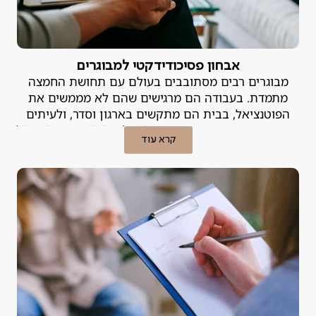
אבחון פסיכודידקטי למבוגרים
מבוגרים רבים מסתובבים בעולם עם תחושת החמצה
מתמדת. בעבודה הם מרגישים שהם לא מממשים את
הפוטנציאל, בבית הם מתקשים בארגון וסדר, ולעיתים
קרובות הם מתייגים את עצמם כ"עצלנים", "מפוזרים" או "לא
קרא עוד
מספיק חכמים". האמת היא, שבמקרים רבים הקושי אינו נובע
מהאופי, אלא מלקות למידה או הפרעת קשב שמעולם לא
אובחנה.