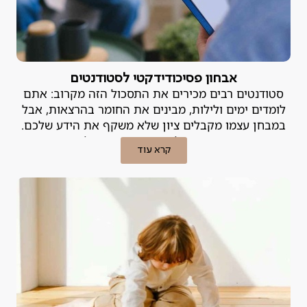
אבחון פסיכודידקטי לסטודנטים
סטודנטים רבים מכירים את התסכול הזה מקרוב: אתם
לומדים ימים ולילות, מבינים את החומר בהרצאות, אבל
במבחן עצמו מקבלים ציון שלא משקף את הידע שלכם.
הפער הזה, בין האינטליגנציה וההשקעה לבין התוצאות
קרא עוד
בשטח, הוא נורה אדומה. במקרים רבים, לא מדובר ב"חוסר
כישרון" אלא בלקות למידה או בקושי רגשי שניתן לטיפול.
אבחון פסיכודידקטי הוא הכלי המקצועי שנועד לאתר את
הבעיה ולמצוא לה פתרון.