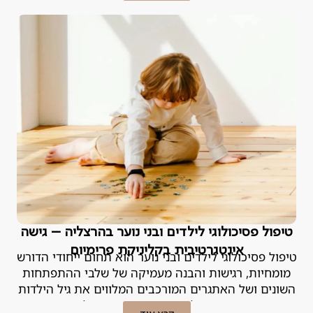
טיפול פסיכולוגי לילדים ובני נוער בהרצליה – גישה
אינטגרטיבית בקליניקת פרימיום
טיפול פסיכולוגי לילדים ובני נוער הוא תחום ייחודי הדורש
מומחיות, רגישות והבנה מעמיקה של שלבי ההתפתחות
השונים ושל האתגרים המורכבים המלווים את גיל הילדות
וההתבגרות. הפסיכולוגית האחראית במנטליקס מסבירה.