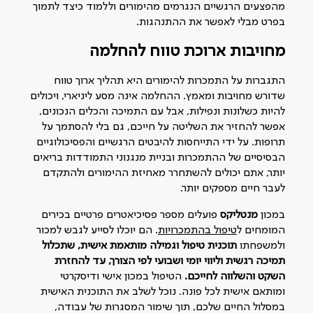
מהפצעים הרגשיים הנגרמים מהימורים וללמוד כיצד לתמוך
בפרט מבלי לאפשר את ההתנהגות.
מחויבות ארוכת טווח להחלמה
התגברות על התמכרות להימורים היא תהליך ארוך טווח
שדורש מחויבות ומאמץ. ההחלמה אינה מסע ליניארי, ויכולים
להיות כשלונות ונפילות, אבל עם התמיכה והכלים הנכונים,
אפשר להחזיר את השליטה על חייכם, גם בלי להסתמך על
תרופות. על ידי התייחסות להיבטים הרגשיים והפסיכולוגיים
הבסיסיים של ההתמכרות ובניית מנגנוני התמודדות בריאים
יותר, אתם יכולים להשתחרר מאחיזת ההימורים ולהתקדם
לעבר חיים מספקים יותר.
במכון
מנטליקס
פועלים מספר פסיכיאטרים פרטיים בכירים
המומחים ל
טיפול בהתמכרויות
. הם יוכלו לסייע לגבש למכור
ולמשפחתו
תוכנית טיפול וגמילה מותאמת אישית, שתכלול
תמיכה רגשית וליווי יומי ושבועי לפי הצורך, עד להחזרת
השקט והשלווה לחייכם.
הטיפול במכון אישי ודיסקרטי
ומותאם אישית לכל פונה. נוכל לשלב את התוכנית האישית
במסלול החיים שלכם, תוך שימור המסגרות של עבודה,