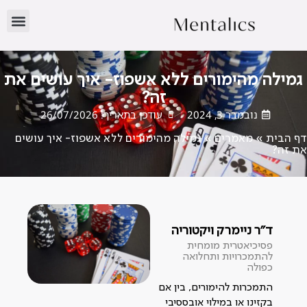
גמילה מהימורים ללא אשפוז- איך עושים את
זה?
נובמבר 3, 2024
עודכן בתאריך: 26/07/2026
דף הבית
»
מאמרים
»
גמילה מהימורים ללא אשפוז- איך עושים
את זה?
ד"ר ניימרק ויקטוריה
פסיכיאטרית מומחית
להתמכרויות ותחלואה
כפולה
התמכרות להימורים, בין אם
בקזינו או במילוי אובססיבי