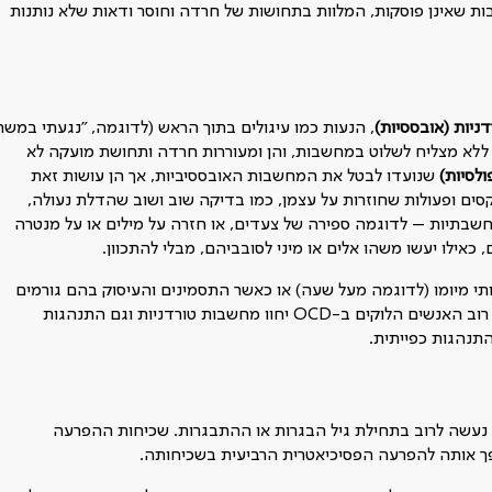
 מדובר במחשבות שאינן פוסקות, המלוות בתחושות של חרדה וחוסר ודאות שלא נותנות
יות (אובססיות)
, הנעות כמו עיגולים בתוך הראש (לדוגמה, "נגעתי במשה
 ללא מצליח לשלוט במחשבות, והן ומעוררות חרדה ותחושת מועקה לא
ולסיות)
שנועדו לבטל את המחשבות האובססיביות, אך הן עושות זאת
סים ופעולות שחוזרות על עצמן, כמו בדיקה שוב ושוב שהדלת נעולה,
ם מחשבתיות – לדוגמה ספירה של צעדים, או חזרה על מילים או על מנטרה
אילו יעשו משהו אלים או מיני לסובביהם, מבלי להתכוון.
 מיומו (לדוגמה מעל שעה) או כאשר התסמינים והעיסוק בהם גורמים
למצוקה משמעותית – מאובחנת הפרעה טורדנית כפייתית (OCD). רוב האנשים הלוקים ב-OCD יחוו מחשבות טורדניות וגם התנהגות
התנהגות כפייתית.
ה נעשה לרוב בתחילת גיל הבגרות או ההתבגרות. שכיחות ההפרעה