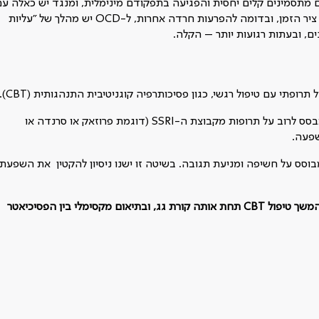
מתסמינים קלים יחסית והפגיעה בתפקודם מינימלית, ומנגד יש כאלה עם
תסמינים חמורים ומשתקים, ופגיעה תפקודית עמוקה. בנוסף, לאורך ציר הזמן, ובדומה להפרעות חרדה אחרות, ל-OCD יש מהלך של "עליות
ם, ובעתות רגועות יותר – הקלה.
הטיפול התרופתי מוצע על ידי פסיכיאטר לאחר אבחון ההפרעה, ומתבסס לרוב על תרופות מקבוצת ה-SSRI (דוגמת פרוזאק או סרנדה או
שפעה.
וסס על חשיפה ומניעת תגובה. בשיטה זו ישנו ניסיון להקטין את השפעתן
המשך טיפול
CBT
תחת אותה קורת גג, ובתיאום מקסימלי בין הפסיכיאטר