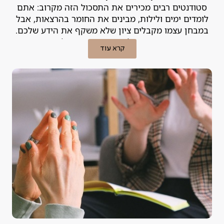
סטודנטים רבים מכירים את התסכול הזה מקרוב: אתם
לומדים ימים ולילות, מבינים את החומר בהרצאות, אבל
במבחן עצמו מקבלים ציון שלא משקף את הידע שלכם.
הפער הזה, בין האינטליגנציה וההשקעה לבין התוצאות
קרא עוד
בשטח, הוא נורה אדומה. במקרים רבים, לא מדובר ב"חוסר
כישרון" אלא בלקות למידה או בקושי רגשי שניתן לטיפול.
אבחון פסיכודידקטי הוא הכלי המקצועי שנועד לאתר את
הבעיה ולמצוא לה פתרון.