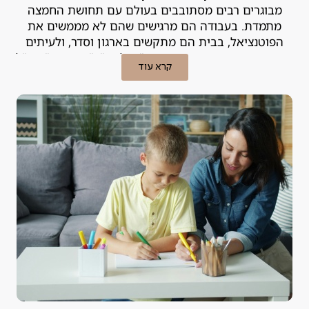
מבוגרים רבים מסתובבים בעולם עם תחושת החמצה
מתמדת. בעבודה הם מרגישים שהם לא מממשים את
הפוטנציאל, בבית הם מתקשים בארגון וסדר, ולעיתים
קרובות הם מתייגים את עצמם כ"עצלנים", "מפוזרים" או "לא
קרא עוד
מספיק חכמים". האמת היא, שבמקרים רבים הקושי אינו נובע
מהאופי, אלא מלקות למידה או הפרעת קשב שמעולם לא
אובחנה.