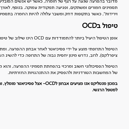
מדובר בהפרעה שנעה על רצף של חומרה, כאשר יש אנשים הסובלים 
וירידות", כאשר בתקופות דחק ומשבר עלולה להיות החמרה בתסמיני
טיפול בOCD
אופן הטיפול היעיל ביותר להתמודדות עם OCD הינו שילוב של טיפול תרופתי עם טיפול רגשי, כגון פסיכותרפיה קוגניטיבית התנהגותית (CBT).
ציפרלקס). לרוב, נדרש מינון יחסית גבוה של התרופה כדי להשיג ה
הטיפול הפסיכולוגי חשוב ומרכזי בהפחתת תסמיני ההפרעה, והוא מב
של המחשבות הטורדניות ולהפסיק את ההתנהגויות החזרתיות.
במכון מנטליקס אנו מציעים אבחון ל
OCD-
אצל פסיכיאטר מומלץ, ו
למטפל הרגשי.