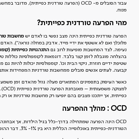
עבור הסובלים מ- OCD (הפרעה טורדנית כפייתית),
מנוח.
מהי הפרעה טורדנית כפייתית?
הפרעה טורדנית כפייתית הינה מצב נפשי בו לאדם יש
מחשבות טורדנ
מלוכלך ואם לא אשטוף את ידיי מייד, אדבק במחלה נוראה"). האדם
נעימה. לצד המחשבות מופיעות לרוב גם
התנהגויות כפייתיות (קומפ
בהצלחה מוגבלת לזמן קצר בלבד. דוגמאות לקומפולסיות כוללות טק
שטיפת ידיים חוזרת, ניקוי הבית וכו'. קומפולסיות יכולות להיות ג
קבועה. לעתים אנשים סובלים ממחשבות טורדניות המפחידות אותם, כ
כאשר העיסוק בתסמינים המתוארים מעלה גוזל מהאדם זמן משמעותי
כפייתית, אך ייתכנו מצבים בהם יופיעו רק מחשבות טורדניות או רק 
OCD : מהלך ההפרעה
OCD הינה הפרעה שמתחילה בדרך-כלל בגיל הילדות, אך אבחונ
הטורדנית-כפייתית באוכלוסייה הכללית היא בין 1%- 3%, דבר ההופך אותה להפרעה הפסיכיאטרית הרביעית בשכיחותה.