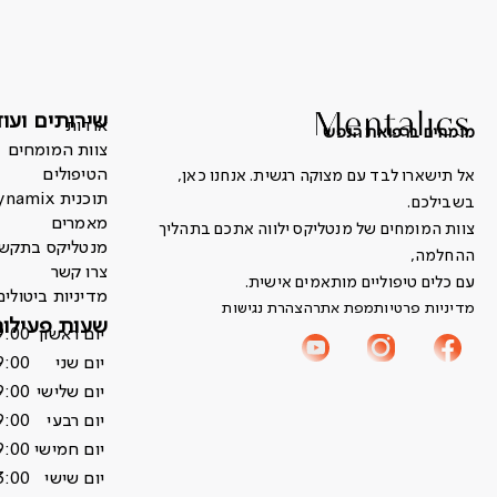
שירותים ועוד
אודות
מומחים ברפואת הנפש
צוות המומחים
הטיפולים
אל תישארו לבד עם מצוקה רגשית. אנחנו כאן,
תוכנית Dynamix
בשבילכם.
מאמרים
צוות המומחים של מנטליקס ילווה אתכם בתהליך
מנטליקס בתקשו
ההחלמה,
צרו קשר
עם כלים טיפוליים מותאמים אישית.
מדיניות ביטולים
מדיניות פרטיות
מפת אתר
הצהרת נגישות
שעות פעילות
יום ראשון
9:00
יום שני
9:00
יום שלישי
9:00
יום רבעי
9:00
יום חמישי
9:00
יום שישי
3:00