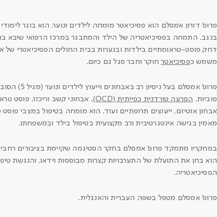
בנגב. התמחה בפסיכיאטריה של הילד והמתבגר במרכז הרפואי שיבא בת
דחק פוסט-טראומתיים בילדות ובנערות בבית החולים הפסיכיאטרי של אוני
משמש כ
פסיכיאטר
חוקר וחבר סגל גם כיום.
פרופ' אמסלם בעל ניסיון רב באבחונים וייעוץ לילדים ונוער (מגיל 5) הסובלים ממצבים של
פוביות,
הפרעה טורדנית כפייתית (OCD)
, אבחוני קשב וריכוז, פוסט טר
אבחון אוטיזם, ייעוצים תרופתיים ועוד. הוא מומחה בטיפול במצבי פוסט 
מאמין בגישה אינטגרטיבית ורב מקצועית בטיפול בילד ובמשפחתו.
במחקריו מתמקד פרופ' אמסלם בחקר הסטיגמה שקיימת בציבורים רחבים כ
הוא בחן את התועלת של התערבויות קצרות מבוססות וידאו, והנגשת טיפ
הפסיכיאטריה.
פרופ' אמסלם מטפל בשפה העברית והאנגלית.