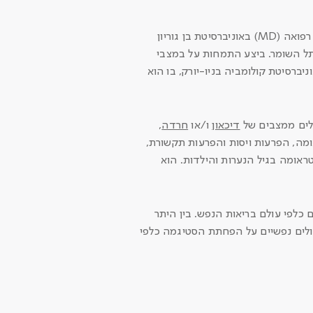
פרופ' דורון אמסלם הוא פסיכיאטר מומחה לילדים ונוער. הוא בוגר לימודי רפואה (MD) באוניברסיטת בן גוריון
ל השומר. ביצע התמחות על במצבי
ברסיטת קולומביה בניו-יורק, בו הוא
דיכאון
ו/או
חרדה
,
אומה, הפרעות ויסות והפרעות תקשורת,
טראומה בגיל הנערות והילדות. הוא
לפי עולם בריאות הנפש. בין היתר
ולים נפשיים על הפחתת הסטיגמה כלפי