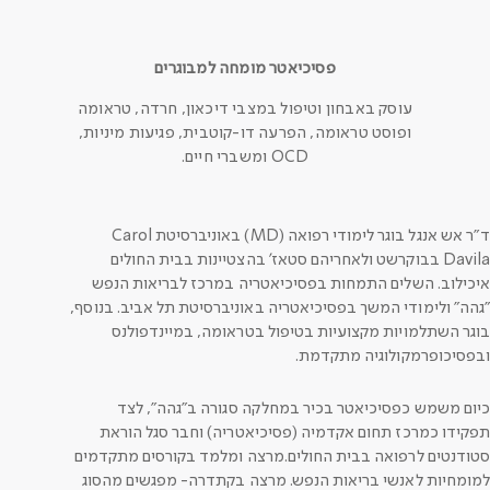
פסיכיאטר מומחה למבוגרים
עוסק באבחון וטיפול במצבי דיכאון, חרדה, טראומה
ופוסט טראומה, הפרעה דו-קוטבית, פגיעות מיניות,
OCD ומשברי חיים.
ד"ר אש אנגל בוגר לימודי רפואה (MD) באוניברסיטת Carol
Davila בבוקרשט ולאחריהם סטאז' בהצטיינות בבית החולים
איכילוב. השלים התמחות בפסיכיאטריה במרכז לבריאות הנפש
"גהה" ולימודי המשך בפסיכיאטריה באוניברסיטת תל אביב. בנוסף,
בוגר השתלמויות מקצועיות בטיפול בטראומה, במיינדפולנס
ובפסיכופרמקולוגיה מתקדמת.
כיום משמש כפסיכיאטר בכיר במחלקה סגורה ב"גהה", לצד
תפקידו כמרכז תחום אקדמיה (פסיכיאטריה) וחבר סגל הוראת
סטודנטים לרפואה בבית החולים.מרצה ומלמד בקורסים מתקדמים
למומחיות לאנשי בריאות הנפש. מרצה בקתדרה- מפגשים מהסוג