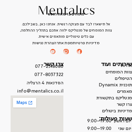
מומחים ברפואת הנפש
אל תישארו לבד עם מצוקה רגשית. אנחנו כאן, בשבילכם.
צוות המומחים של מנטליקס ילווה אתכם בתהליך ההחלמה,
עם כלים טיפוליים מותאמים אישית.
מדיניות פרטיות
מפת אתר
הצהרת נגישות
שירותים ועוד
צרו קשר
אודות
077-2318080
צוות המומחים
077-8037322
הטיפולים
הסדנאות 4 הרצליה
תוכנית Dynamix
info@mentalics.co.il
מאמרים
מנטליקס בתקשורת
צרו קשר
מדיניות ביטולים
שעות פעילות:
יום ראשון
9:00–19:00
יום שני
9:00–19:00