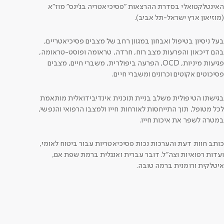
האינטלקטואלי בסדרת ההרצאות "פסיכיאטריה בג'ינס" מוז"א
(מוזיאון ארץ ישראל-תל אביב).
בעל ניסיון בטיפול ואבחון במגוון רחב של מצבים פסיכיאטריים,
בהם דיכאון והפרעות מצב רוח, חרדה, טראומה ופוסט-טראומה,
פגיעות מיניות, OCD, הפרעה ביפולרית, משברי חיים, מצבים
פסיכוטים אקוטים וכרונים ומשברי חיים.
בגישתו הטיפולית משלב בניית תוכנית אינדיבידואלית מותאמת
לכל מטופל, תוך התייחסות לאורחות חייו ולמצבו הרפואי והנפשי,
במטרה לשפר את איכות חייו.
כותב חוות דעת והערכות נכות פסיכיאטריות עבור ביטוח לאומי,
ועדות רפואיות וצה"ל. דובר עברית ואנגלית ברמת שפת אם,
איטלקית ורומנית ברמה טובה.