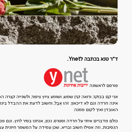
ד"ר טנא בכתבה לYnet.
פורסם לראשונה
אני קם בבוקר, ורואה קרן שמש, ושומע ציוץ ציפור, ולשנייה קצרה ה
אינה חרדה וגם לא דיכאון: זהו אֵבֶל, וחשוב לדעת את ההבדל בי
האובדן ואיך לקום ממנה
כולם מדברים איתי על חרדה וסטרס. נכון, אנחנו בסיר לחץ, וגם פ
הנסיבות, וזה אפילו חשוב ובריא, שכן עמידה על המשמר חיונית עבו