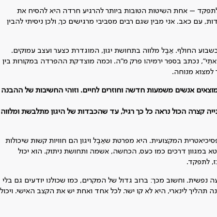
 לתפקד – אחת השיטות הטובות ביותר להרגיע חרדה היא להסיח את
, עם כאב. אני מבין שגם רבים מסביבי מרגישים כך, ולכן ניסיתי להבין
 בשבוע החולף. אֵבֶל מלווה בתחושת יגון, המוגדרת כצער ועצב עמוקים.
 וּמְנוּחָה לֹא מָצָאתִי", נכתב בספר ירמיהו פרק מ"ה. וכמה מוצדקת ההפרדה במקורות בין
 למצוא מנוחה.
 מוצאים אנשים משמעות חדשה וחוזרים לחיים. וזוהי החשיבות של ההבנה
שנייה קצרה הכול נראה כל כך רגיל, עד שהכבדות של היגון מתלבשת ומלווה
יאטרית המקצועית. היא מפרטת שאֵבֶל ויגון הם חוויות קשות שיכולות
בטא במגוון דרכים כמו כעס, הכחשה, אשמה ותחושת ניתוק. הוא יכול
ז, לתפקד.
נפשית. וחשוב מכך: ברוב גדול של המקרים, כמו שכולנו יודעים גם בלי
ה תהליך לינארי, היא לא קו ישר. לכל אחד ואחת יש את הקצב האישי. ויכול