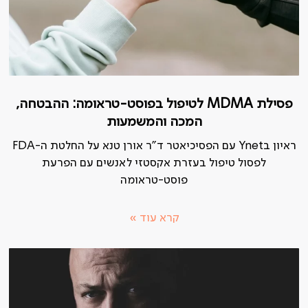
פסילת MDMA לטיפול בפוסט-טראומה: ההבטחה,
המכה והמשמעות
ראיון בYnet עם הפסיכיאטר ד"ר אורן טנא על החלטת ה-FDA
לפסול טיפול בעזרת אקסטזי לאנשים עם הפרעת
פוסט-טראומה
קרא עוד »