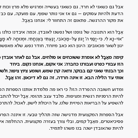
אבל גם כשאני לא חרד, גם כשאני בעשייה ומרגיש מלא מרץ וכוח
הדעת ולהיות עסוקים – גם אז אני נותר שפוף, עם מועקה, עם כבדות
את מקור ההרגשה. פתאום זה התחוור לי: אנחנו באֵבֶל.
אֵבֶל הוא התגובה של גופנו ושל נפשנו לאובדן. וכמה איבדנו כולנו
"אוֹי-נָא לִי, כִּי-יָסַף ה' יָגוֹן עַל-מַכְאֹבִי, יָגַעְתִּי בְּאַנְחָתִי,
יגון לשאר מכאובים: היגון הוא כאב מיוחד, חודר נפש, שלא מאפשר
קימה מאֵבֶל לא אומרת ששוכחים או סולחים. אבל גם לאחר אובדן
הזו עבורי כפרט ועבורנו כחברה: אני אקום, אנחנו נקום. ביחד
וכך הבנתי שאני קם בבוקר, ורואה קרן שמש, ושומע ציוץ ציפור, ול
אותי עד הלילה הבא. זו אינה חרדה, זה גם לא דיכאון. זהו אֵבֶל.
ומדוע חשובה ההפרדה הזו? כי ראו מה מלמדת אותנו הספרות הפסיכ
להיות הרסניות רגשית ומציפות. מלבד עצב תהומי, אֵבֶל יכול להת
להשפיע על הבריאות הפיזית שלנו, על היכולת לישון, לאכול, להתרכ
אבל הספרות המקצועית מדגישה שזה תהליך טבעי. זו איננה הפרעה 
פסיכיאטרים, מאֵבֶל קמים, ובלי צורך בעזרה מקצועית. ההחלמה אינ
להיות שהאובדן ישנה בנו משהו לתמיד.