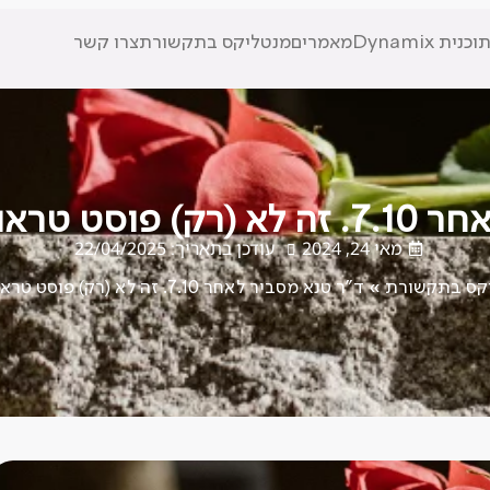
וכנית Dynamix
מאמרים
מנטליקס בתקשורת
צרו קשר
אנחנו באֵבֶל.
מאי 24, 2024
עודכן בתאריך: 22/04/2025
קס בתקשורת
»
ד"ר טנא מסביר לאחר 7.10. זה לא (רק) פוסט טראומה. אנחנו באֵבֶל.