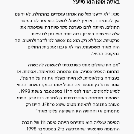
באיזה אופן הוא סייע?
טנא: "לא ידענו מול מה אנחנו עומדים בהתחלה, לא ידענו
איך להתמודד, או איך לפעול. למשל, הוא עזר לנו במיפוי
החולים. הייתה להם מערכת סקר מיוחדת שמיפתה את
אלה שמצויים בסיכון גבוה יותר. הוא נתן לנו עצות
פרקטיות, אבל לא רק. הוא גם אפשר לנו לדבר ולחשוב, וזה
היה מאוד משמעותי. הרי לא עזבנו את בית החולים
בתקופה ההיא".
"אם היו שואלים אותי כשנכנסתי לראשונה להכשרה
בתחום הפסיכיאטריה, אם אתמחה בטראומה, אסונות, או
בעבודה בינלאומית, לא הייתי מעלה את זה על הדעת",
אומר פרופ' כץ ומספר מה הוביל אותו בבוקר השחור ההוא
לסייע להמונים. "עוד לפני ה־11 בספטמבר, בשנת 1998,
כשהייתי מתמחה באוניברסיטת קולומביה בניו יורק, הייתי
מעורב בתגובה לתאונת מטוס שיצא מ־JFK. היינו רק
מתמחים אז והחוויה הזו השפיעה עלינו מאוד".
הטיסה שאליה הוא מתייחס הייתה טיסה 111 של חברת
התעופה סוויסאייר שהתרסקה ב־2 בספטמבר 1998,