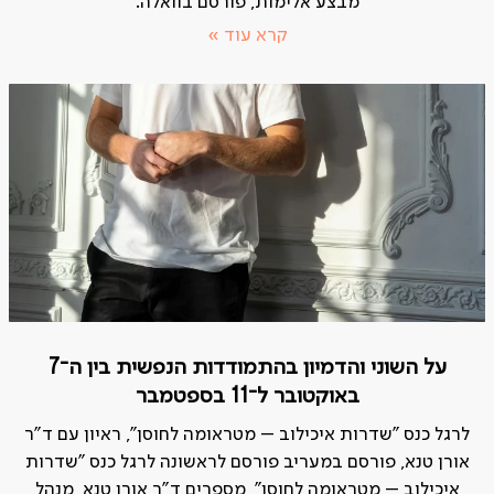
מבצע אלימות, פורסם בוואלה.
קרא עוד »
על השוני והדמיון בהתמודדות הנפשית בין ה־7
באוקטובר ל־11 בספטמבר
לרגל כנס "שדרות איכילוב – מטראומה לחוסן", ראיון עם ד"ר
אורן טנא, פורסם במעריב פורסם לראשונה לרגל כנס "שדרות
איכילוב – מטראומה לחוסן", מספרים ד"ר אורן טנא, מנהל