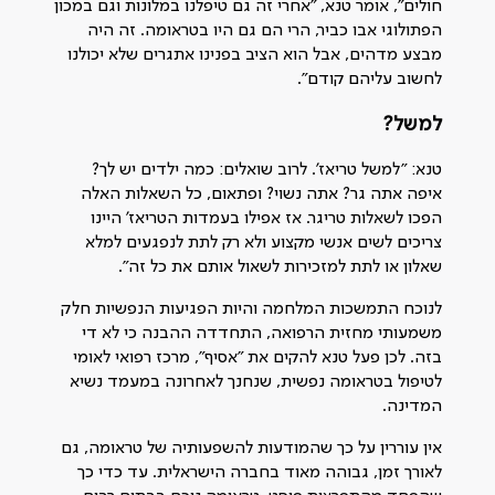
חולים", אומר טנא, "אחרי זה גם טיפלנו במלונות וגם במכון
הפתולוגי אבו כביר, הרי הם גם היו בטראומה. זה היה
מבצע מדהים, אבל הוא הציב בפנינו אתגרים שלא יכולנו
לחשוב עליהם קודם".
למשל?
טנא: "למשל טריאז'. לרוב שואלים: כמה ילדים יש לך?
איפה אתה גר? אתה נשוי? ופתאום, כל השאלות האלה
הפכו לשאלות טריגר. אז אפילו בעמדות הטריאז' היינו
צריכים לשים אנשי מקצוע ולא רק לתת לנפגעים למלא
שאלון או לתת למזכירות לשאול אותם את כל זה".
לנוכח התמשכות המלחמה והיות הפגיעות הנפשיות חלק
משמעותי מחזית הרפואה, התחדדה ההבנה כי לא די
בזה. לכן פעל טנא להקים את "אסיף", מרכז רפואי לאומי
לטיפול בטראומה נפשית, שנחנך לאחרונה במעמד נשיא
המדינה.
אין עוררין על כך שהמודעות להשפעותיה של טראומה, גם
לאורך זמן, גבוהה מאוד בחברה הישראלית. עד כדי כך