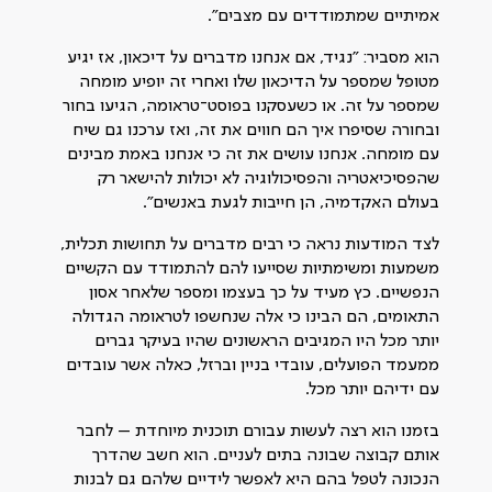
אמיתיים שמתמודדים עם מצבים".
הוא מסביר: "נגיד, אם אנחנו מדברים על דיכאון, אז יגיע
מטופל שמספר על הדיכאון שלו ואחרי זה יופיע מומחה
שמספר על זה. או כשעסקנו בפוסט־טראומה, הגיעו בחור
ובחורה שסיפרו איך הם חווים את זה, ואז ערכנו גם שיח
עם מומחה. אנחנו עושים את זה כי אנחנו באמת מבינים
שהפסיכיאטריה והפסיכולוגיה לא יכולות להישאר רק
בעולם האקדמיה, הן חייבות לגעת באנשים".
לצד המודעות נראה כי רבים מדברים על תחושות תכלית,
משמעות ומשימתיות שסייעו להם להתמודד עם הקשיים
הנפשיים. כץ מעיד על כך בעצמו ומספר שלאחר אסון
התאומים, הם הבינו כי אלה שנחשפו לטראומה הגדולה
יותר מכל היו המגיבים הראשונים שהיו בעיקר גברים
ממעמד הפועלים, עובדי בניין וברזל, כאלה אשר עובדים
עם ידיהם יותר מכל.
בזמנו הוא רצה לעשות עבורם תוכנית מיוחדת – לחבר
אותם קבוצה שבונה בתים לעניים. הוא חשב שהדרך
הנכונה לטפל בהם היא לאפשר לידיים שלהם גם לבנות