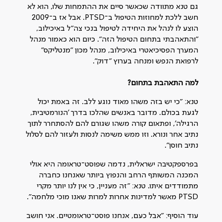
גם טנא מתוודה שכאשר סיים את ההתמחות שלו, הוא לא
חשב ללכת למחוזות הטיפול ב־PTSD. אבל אז ב־2009
הוצע לו לנהל את היחידה לטיפול בנכי צה"ל באיכילוב,
"והתאהבתי בתחום הטיפול הזה". כיום הוא כאמור מנהל
המערך הפסיכיאטרי באיכילוב, מנהל מכון "מנטליקס"
לרפואת הנפש ומנחה בערוץ "דוק".
למה התאהבת בתחום?
טנא: "כי יש בזה משהו מאוד נוגע ללב. זה באמת יכול
לגעת בכולם. מדובר באנשים שהלכו בדרך 'הנורמטיבית,
הרגילה', ופתאום קורה משהו שגורם להם להסתחרר לתוך
נתיב אחר ונורא. וזו ממש משימה לנסות ולעזור להם לסלול
נתיב חוסן".
בפרספקטיבה ישראלית, נדמה שפוסט־טראומה היא אולי
המכנה המשותף הרחב והנפוץ ביותר שאנחנו כחברה
מתמודדים איתו. טנא: "זה מעניין, כי אין לנו יותר מקרי
PTSD מאשר למדינות אחרות למרות שאנו מוכי מלחמה".
עוד הוסיף: "אבל כעם, אנחנו פוסט־טראומטיים. אני חושב