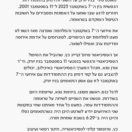
"מאונט סיני" בניו יורק, על השוני והדמיון בהתמודדות
הנפשית בין ה־7 באוקטובר 2023 ל־11 בספטמבר 2001,
חוזרים לרגע שבו שמעו על האסונות ומסבירים על חשיבות
הטיפול המוקדם בטראומה.
את אירועי ה־7 באוקטובר והמלחמה שפרצה מאז השוו לא
מעט למלחמת יום הכיפורים, לפוגרומים על אדמת אירופה
ומדינות ערב ואפילו לשואה.
אך הפסיכיאטר פרופ׳ קרייג כץ, שהוביל את הטיפול
הפסיכיאטרי והנפשי בנפגעי 11 בספטמבר בניו יורק, וד"ר
אורן טנא, מנהל המערך הפסיכיאטרי באיכילוב, יכולים
להצביע גם על קווי דמיון בין ההתמודדות עם אירועי ה־7
באוקטובר לזו עם אסון התאומים בניו יורק.
לרגל כנס, ראשון מסוגו, ביוזמת טנא, שייפתח היום
בשדרות, פגשנו את השניים לשיחה על טראומה
וההתמודדות עמה. כמעט כל אחד מאיתנו שחי בתקופת
שני האירועים יודע לשרטט היכן היה כשהתאומים נפלו
והיכן היה ב־6:29 בשבת שמחת תורה.
כץ, פרופסור קליני לפסיכיאטריה, חינוך רפואי ועיצוב