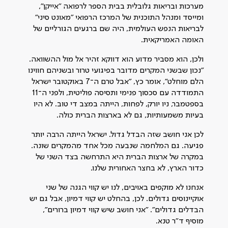
מערכות ובריאות גלובלית בבית הספר לרפואה "אייקן",
ומייסד ומנהל התוכנית של המרכז הרפואי "מאונט סיני"
לבריאות הנפש העולמית, היה שם ברגעים הגורליים של
האומה האמריקאית.
ולכן, הוא מסביר מדוע הוא דווקא זהיר אל מול ההשוואה.
"נכון שבשני המקרים מדובר בפיגועי טרור ובשניהם חווינו
הלם מוחלט", אומר כץ, "אבל טרם ה־7 באוקטובר ישראל
התמודדה עם סכסוך פנימי ותסיסה פוליטית, ולפני ה־11
בספטמבר, ניו יורק, לפחות, הייתה במצב די טוב. לא היו
בעיות משמעותיות, גם לא בארצות הברית כולה.
לכן אני חושב שזה הבדל גדול. ישראל הייתה הרבה יותר
פגיעה. גם המלחמה שנבעה מכל אחד מהמקרים שונה.
במקרה של ארצות הברית היא התרחשה בצד השני של
כדור הארץ, לא בחצר האחורית שלנו.
אנחנו לא מוקפים באויבים, לנו יש קווי הגנה של שני
אוקיינוסים גדולים. לכן, בהחלט יש קווי דמיון, אבל גם יש
הבדלים גדולים". "אני חושב שיש קווי דמיון ברורים",
מוסיף ד"ר טנא.