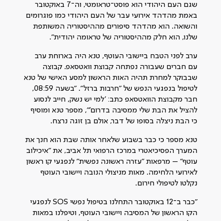
שגם העם היהודי הוא פוסט־טראומטי, וה־7 באוקטובר
באמת מהדהד אירועי עבר של העם היהודי כמו פוגרומים
והשואה. הוא מהדהד סיפורים מההיסטוריה המשותפת
שלנו, הוא חלק מההיסטוריה של טראומה יהודית".
ערב לפני הטבח ביישובי העוטף, טנא היה בארוחת ערב
עם חברים שעבורה נפתחה קבוצת וואטסאפ. קבוצה
שבבוקר למחרת תהיה האות הראשון למסע האישי של טנא
לטיפול בנפגעי הנפש של "חרבות ברזל". "בשעה 08:59,
חבר מקבוצת הוואטסאפ כתב: 'למי יש נשק, חייב לנסוע
להציל את הבת שלי ממסיבה בדרום'", מספר טנא ומוסיף
כי הבת ניצלה בסופו של דבר, אולם בן זוגה נרצח.
טנא מספר כי כבר בשבוע שלאחר אותה שבת הוא חנך את
המערך הפסיכיאטרי במרכז הרפואי תל אביב, את "איכילוב
עוטף" – מרפאות "עזרה ראשונה נפשית" לנפגעי קו ראשון
לאירועי הלחימה. מאות מניצולי הנובה ויישובי העוטף
נקלטו לטיפולי חירום.
"כבר ב־12 באוקטובר התחלנו בטיפול נפשי SOS לנפגעי
הקו הראשון של המסיבה ויישובי העוטף, וטיפלנו במאות