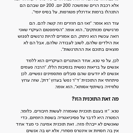
אלא רכבת הרים שנמשכה 200 יום. 200 יום שבהם הם
התנהלו ברמות אדרנלין מטורפות, על בסיס יומי".
עוד הוא אומר: "ואז הם חוזרים וזה קשה להם. הם
מרגישים מנותקים", הוא אומר. "הסימפטום העיקרי שאני
רואה עכשיו הוא ניתוק. הם אמורים להיות נרגשים לפגוש
את הילדים שלהם, לשוב לעבודה שלהם, אבל הם לא
מוצאים בתוכם את ההתרגשות".
לכן, על פי טנא, אחד האתגרים העיקריים הוא ללמד
אנשים על בריאות נפשית בנסיבות הללו. "הרבה פעמים
אנשים לא יודעים שהם סובלים מתסמינים נפשיים. לכן
פיתחתי את התוכנית 'ד"ר נפש' בערוץ 'דוק', שזה ערוץ
טלוויזיה בשיתוף אסותא", הוא אומר.
מה זאת התוכנית הזו?
טנא: "זו בעצם תוכנית שאמורה לעשות חיבורים. כלומר,
המטרה היא לדבר על פסיכיאטריה בשפת היומיום, כדי
שאנשים לא ייבהלו מזה. זאת תוכנית אמיצה כי מצד אחד
אין בה חסויות או אינטרס מסחרי, אלא יש בה אנשים