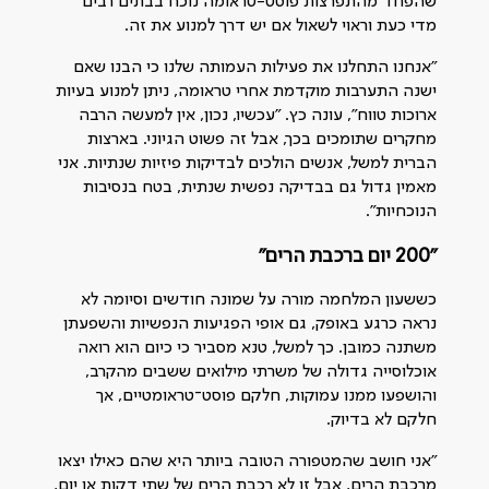
שהפחד מהתפרצות פוסט-טראומה נוכח בבתים רבים
מדי כעת וראוי לשאול אם יש דרך למנוע את זה.
"אנחנו התחלנו את פעילות העמותה שלנו כי הבנו שאם
ישנה התערבות מוקדמת אחרי טראומה, ניתן למנוע בעיות
ארוכות טווח", עונה כץ. "עכשיו, נכון, אין למעשה הרבה
מחקרים שתומכים בכך, אבל זה פשוט הגיוני. בארצות
הברית למשל, אנשים הולכים לבדיקות פיזיות שנתיות. אני
מאמין גדול גם בבדיקה נפשית שנתית, בטח בנסיבות
הנוכחיות".
"200 יום ברכבת הרים"
כששעון המלחמה מורה על שמונה חודשים וסיומה לא
נראה כרגע באופק, גם אופי הפגיעות הנפשיות והשפעתן
משתנה כמובן. כך למשל, טנא מסביר כי כיום הוא רואה
אוכלוסייה גדולה של משרתי מילואים ששבים מהקרב,
והושפעו ממנו עמוקות, חלקם פוסט־טראומטיים, אך
חלקם לא בדיוק.
"אני חושב שהמטפורה הטובה ביותר היא שהם כאילו יצאו
מרכבת הרים, אבל זו לא רכבת הרים של שתי דקות או יום,