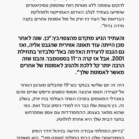
להקים עמותה ללא מטרות רווח שתספק פסיכיאטרים
שיסייעו בעתיד לצלב האדום האמריקאי ולמחלקת
הבריאות של העיר ניו יורק אל מול אסונות אחרים בקנה
מידה גדול".
והעתיד הגיע מוקדם מהצפוי.
כץ: "כן. שנה לאחר
מכן הייתה עוד תאונה אווירית שהגבנו אליה, ואז
גם הגבנו לרעידת האדמה באל־סלבדור בתחילת
2001. אבל אז קרה ה־11 בספטמבר. והבנו שזה
הרבה יותר קל ללכת ולהגיב לאסונות של אחרים
מאשר לאסונות שלך".
היה זה יום שלישי בבוקר כש־19 מחבלים מארגון הטרור
אל־קעידה חטפו ארבעה מטוסי נוסעים וריסקו שניים מהם
במגדלי התאומים במרכז הסחר העולמי בניו יורק. בשלב
זה, כץ והצוות שלו כבר היו למודי ניסיון ובכל זאת, כפי
שהוא מתאר בעצמו, ההתמודדות עם אסון שמתרחש
בחצר הבית שלך היא אחרת לחלוטין.
"בדיוק התחלתי עבודה חדשה בניהול חדר המיון
הפסיכיאטרי שלנו בבית החולים 'מאונט סיני'", הוא משחזר.