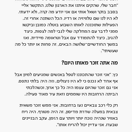
"חבר שלי, שהקים איתנו את הארגון שלנו, התקשר אליי
בסבב בוקר ושאל אותי אם אני יודע מה קרה, ולא ידעתי.
לא היו לנו שם טלוויזיה או רדיו. הכל השתנה אחרי זה.
הפעילות שתוכננה לאותו השבוע בוטלה כמובן וביקשו
ממני לדבר עם המחלקה שלי לגבי למה לצפות, כיצד
להגיב, כיצד להתמודד עם אבל וטראומה מיידית. ואז
במשך החודשיים־שלושה הבאים, זה פחות או יותר כל מה
שעשיתי".
מה אתה זוכר מאותו היום?
כץ: "אני זוכר שהתכוננו לטפל באנשים שמגיעים למיון אבל
אף אחד לא נכנס כי לא היו ניצולים, וזה היה בלתי נתפס.
אני גם זוכר שהיום עצמו היה כל כך ארוך, וכשהלכתי
הביתה הרחובות היו שוממים וזאת עיר מאוד פעילה.
רק כלי רכב צבאיים נעו ברחובות. אני ממש זוכר משאית
צבאית במעלה שדרת מדיסון, זה היה מטורף. היה ריח
באוויר שנהיה נוכח יותר ויותר עם הזמן, עקב הבניינים
שבערו. אני עדיין יכול להריח אותו".