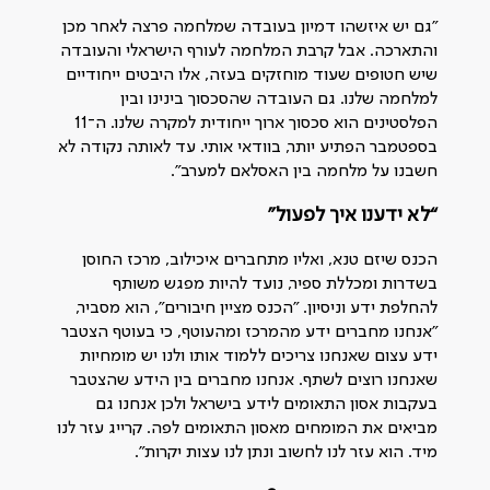
"גם יש איזשהו דמיון בעובדה שמלחמה פרצה לאחר מכן
והתארכה. אבל קרבת המלחמה לעורף הישראלי והעובדה
שיש חטופים שעוד מוחזקים בעזה, אלו היבטים ייחודיים
למלחמה שלנו. גם העובדה שהסכסוך בינינו ובין
הפלסטינים הוא סכסוך ארוך ייחודית למקרה שלנו. ה־11
בספטמבר הפתיע יותר, בוודאי אותי. עד לאותה נקודה לא
חשבנו על מלחמה בין האסלאם למערב".
“לא ידענו איך לפעול”
הכנס שיזם טנא, ואליו מתחברים איכילוב, מרכז החוסן
בשדרות ומכללת ספיר, נועד להיות מפגש משותף
להחלפת ידע וניסיון. "הכנס מציין חיבורים", הוא מסביר,
"אנחנו מחברים ידע מהמרכז ומהעוטף, כי בעוטף הצטבר
ידע עצום שאנחנו צריכים ללמוד אותו ולנו יש מומחיות
שאנחנו רוצים לשתף. אנחנו מחברים בין הידע שהצטבר
בעקבות אסון התאומים לידע בישראל ולכן אנחנו גם
מביאים את המומחים מאסון התאומים לפה. קרייג עזר לנו
מיד. הוא עזר לנו לחשוב ונתן לנו עצות יקרות".