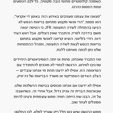
כשמונה קילומטרים מחופי נובה סקוטיה. כל 229 הנוסעים
וצוות המטוס נהרגו.
"מצאנו את עצמנו מעורבים באירוע הזה באופן די אקראי",
הוא מספר, "הרי אנשי מקצוע מתחום בריאות הנפש לא
הגיעו בהתחלה לשדה התעופה JFK, כי הטיסה יצאה
משם בדרכה לפריז, והתברר שאין ניצולים. אבל ראש העיר
דאז, רודי ג'וליאני, הוציא קריאה לאנשי מקצוע בתחום
בריאות הנפש לצאת לשדה התעופה, ומנהל ההתמחות
שלנו נתן לכמה מאיתנו ללכת.
ואז התברר שאנחנו, פחות או יותר, הפסיכיאטרים היחידים
שהגיבו לאירוע. הרגשנו לגמרי לא מוכנים להתמודד עם
הטראומה הזו. אפילו לא ידענו תחת מי אנחנו עובדים –
הצלב האדום האמריקאי או משרד הבריאות של ניו יורק.
אפילו לא ידענו אם אנחנו מכוסים בביטוח הרשלנות שלנו,
שבארצות הברית זה עניין גדול. אבל אחרי זה, כשחשבנו
על זה, הבנו שזו הייתה חוויה ממש עוצמתית ורצינו להיות
מסוגלים לעזור שוב.
ממש הרגשנו שיש כאן חלל ריק שצריך למלא. לכן החלטנו