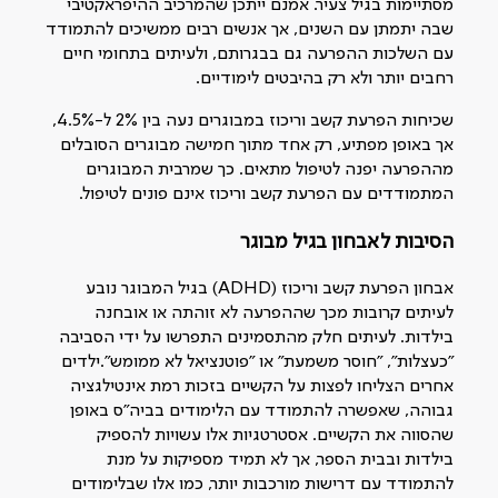
מסתיימות בגיל צעיר. אמנם ייתכן שהמרכיב ההיפראקטיבי
שבה יתמתן עם השנים, אך אנשים רבים ממשיכים להתמודד
עם השלכות ההפרעה גם בבגרותם, ולעיתים בתחומי חיים
רחבים יותר ולא רק בהיבטים לימודיים.
שכיחות הפרעת קשב וריכוז במבוגרים נעה בין 2% ל-4.5%,
אך באופן מפתיע, רק אחד מתוך חמישה מבוגרים הסובלים
מההפרעה יפנה לטיפול מתאים. כך שמרבית המבוגרים
המתמודדים עם הפרעת קשב וריכוז אינם פונים לטיפול.
הסיבות לאבחון בגיל מבוגר
אבחון הפרעת קשב וריכוז (ADHD) בגיל המבוגר נובע
לעיתים קרובות מכך שההפרעה לא זוהתה או אובחנה
בילדות. לעיתים חלק מהתסמינים התפרשו על ידי הסביבה
"כעצלות", "חוסר משמעת" או "פוטנציאל לא ממומש".ילדים
אחרים הצליחו לפצות על הקשיים בזכות רמת אינטילגציה
גבוהה, שאפשרה להתמודד עם הלימודים בביה״ס באופן
שהסווה את הקשיים. אסטרטגיות אלו עשויות להספיק
בילדות ובבית הספר, אך לא תמיד מספיקות על מנת
להתמודד עם דרישות מורכבות יותר, כמו אלו שבלימודים