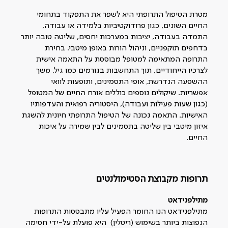
מטרת הטיפול התרופתי היא לשפר את התפקוד בתחומי
החיים השונים, כגון פרודוקטיביות בלמידה או עבודה,
התמדה בעבודה, יציבות במערכות יחסים, שליטה טובה יותר
בדחפים תוקפניים, וניהול הורות באופן מיטבי. בחירת
התרופה המתאימה למטופל מבוססת על התאמה אישית
לצרכיו הייחודיים, תוך התחשבות בגורמים כמו גיל, משך
ההשפעה הנדרשת, אופי התסמינים, ותופעות לוואי
אפשריות. שיקולים נוספים כוללים אורח החיים של המטופל
(כגון שעות פעילות ועבודה), היסטוריה רפואית והעדפותיו
האישיות. התאמה נכונה של הטיפול התרופתי חיונית להשגת
איזון מיטבי בין שליטה בתסמינים לבין שמירה על איכות
החיים.
תרופות מקבוצת הסטימולנטים
מתילפנידאט
מתילפנידאט הנו החומר הפעיל עליו מתבססות התרופות
הנפוצות ביותר בשימוש (ריטלין) היא פועלת על-ידי חסימה