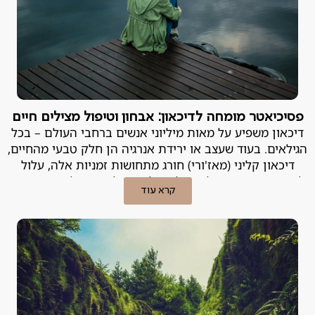
פסיכיאטר מומחה לדיכאון: אבחון וטיפול מצילים חיים
דיכאון משפיע על מאות מיליוני אנשים ברחבי העולם – בכל
הגילאים. בעוד שעצב או ירידת אנרגיה הן חלק טבעי מהחיים,
דיכאון קליני (מאז'ורי) חורג מתחושות זמניות אלה, עלול
להשפיע עמוקות על היכולת של אדם לתפקד וליהנות מחייו,
קרא עוד
ועלול להיות מסוכן. פסיכיאטר מומחה לדיכאון מסביר.