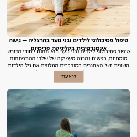
טיפול פסיכולוגי לילדים ובני נוער בהרצליה – גישה
אינטגרטיבית בקליניקת פרימיום
טיפול פסיכולוגי לילדים ובני נוער הוא תחום ייחודי הדורש
מומחיות, רגישות והבנה מעמיקה של שלבי ההתפתחות
השונים ושל האתגרים המורכבים המלווים את גיל הילדות
וההתבגרות. הפסיכולוגית האחראית במנטליקס מסבירה.
קרא עוד