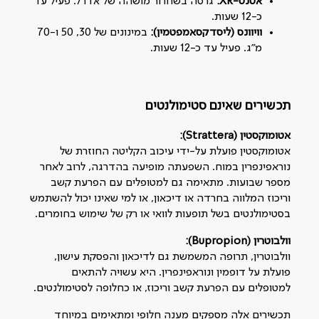
אטנט
-XR:
גרסה בשחרור מושהה של אדרל. פעיל עד
כ-12 שעות.
וויוונס (ליסדקסאמפטמין)
:
במינונים של 30, 50 ו-70
מ"ג. פעיל עד כ-12 שעות.
תכשירים שאינם סטימולנטים
אטומוקסטין
(Strattera):
אטומוקסטין פועלת על-ידי עיכוב הקליטה החוזרת של
נוראפינפרין במוח. השפעתה מופיעה בהדרגה, לרוב לאחר
מספר שבועות. מתאימה גם למטופלים עם הפרעת קשב
וריכוז המלווה בחרדה או דיכאון, או למי שאינו יכול להשתמש
בסטימולנטים בשל תופעות לוואי או רק של שימוש בחומרים.
וולבוטרין
(Bupropion):
וולבוטרין, תרופה המשמשת גם לדיכאון והפסקת עישון,
פועלת על דופמין ונוראפינפרין. היא עשויה להתאים
למטופלים עם הפרעת קשב וריכוז, או כחלופה לסטימולנטים.
תכשירים אלה מספקים מענה חלופי ומתאימים במיוחד