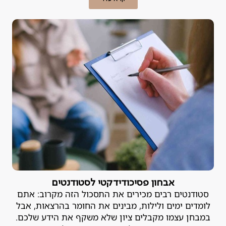
מספיק חכמים". האמת היא, שבמקרים רבים הקושי אינו נובע
מהאופי, אלא מלקות למידה או הפרעת קשב שמעולם לא
אובחנה.
אבחון פסיכודידקטי לסטודנטים
סטודנטים רבים מכירים את התסכול הזה מקרוב: אתם
לומדים ימים ולילות, מבינים את החומר בהרצאות, אבל
במבחן עצמו מקבלים ציון שלא משקף את הידע שלכם.