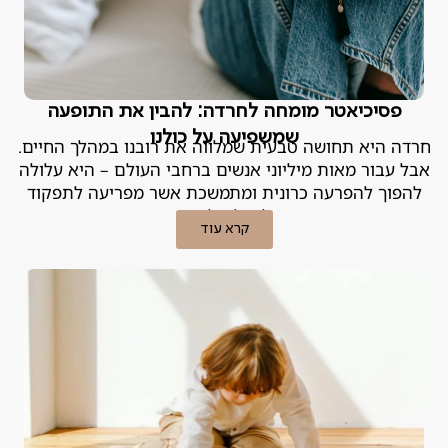
פסיכיאטר מומחה לחרדה: להבין את התופעה
שמשפיעה על כולנו
חרדה היא תחושה טבעית שמלווה את רובנו במהלך החיים.
אבל עבור מאות מיליוני אנשים ברחבי העולם – היא עלולה
להפוך להפרעה כרונית ומתמשכת אשר מפריעה לתפקוד
היומיומי וליכולת ליהנות מהחיים
קרא עוד