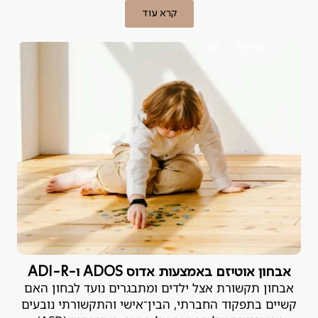
הפער הזה, בין האינטליגנציה וההשקעה לבין התוצאות
קרא עוד
בשטח, הוא נורה אדומה. במקרים רבים, לא מדובר ב"חוסר
כישרון" אלא בלקות למידה או בקושי רגשי שניתן לטיפול.
אבחון פסיכודידקטי הוא הכלי המקצועי שנועד לאתר את
הבעיה ולמצוא לה פתרון.
אבחון אוטיזם באמצעות אדוס ADOS ו-ADI-R
אבחון תקשורת אצל ילדים ומתבגרים נועד לבחון האם
קשיים בתפקוד החברתי, הבין־אישי והתקשורתי נובעים