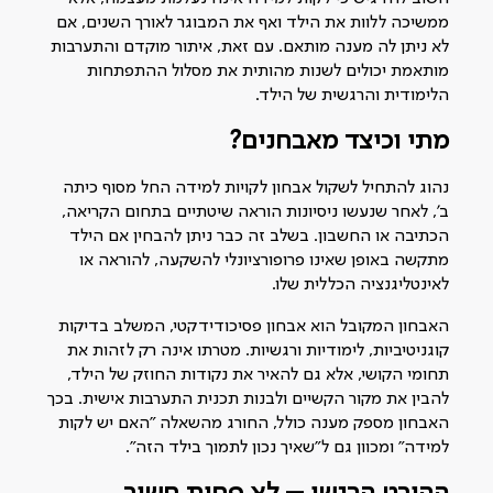
ממשיכה ללוות את הילד ואף את המבוגר לאורך השנים, אם
לא ניתן לה מענה מותאם. עם זאת, איתור מוקדם והתערבות
מותאמת יכולים לשנות מהותית את מסלול ההתפתחות
הלימודית והרגשית של הילד.
מתי וכיצד מאבחנים
?
נהוג להתחיל לשקול אבחון לקויות למידה החל מסוף כיתה
ב', לאחר שנעשו ניסיונות הוראה שיטתיים בתחום הקריאה,
הכתיבה או החשבון. בשלב זה כבר ניתן להבחין אם הילד
מתקשה באופן שאינו פרופורציונלי להשקעה, להוראה או
לאינטליגנציה הכללית שלו.
האבחון המקובל הוא אבחון פסיכודידקטי, המשלב בדיקות
קוגניטיביות, לימודיות ורגשיות. מטרתו אינה רק לזהות את
תחומי הקושי, אלא גם להאיר את נקודות החוזק של הילד,
להבין את מקור הקשיים ולבנות תכנית התערבות אישית. בכך
האבחון מספק מענה כולל, החורג מהשאלה "האם יש לקות
למידה" ומכוון גם ל"שאיך נכון לתמוך בילד הזה".