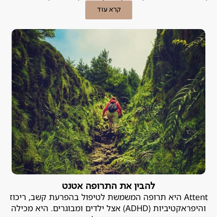
להשפיע עמוקות על היכולת של אדם לתפקד וליהנות מחייו,
קרא עוד
ועלול להיות מסוכן. פסיכיאטר מומחה לדיכאון מסביר.
להבין את התרופה אטנט
Attent היא תרופה המשמשת לטיפול בהפרעת קשב, ריכוז
והיפראקטיביות (ADHD) אצל ילדים ומבוגרים. היא מכילה