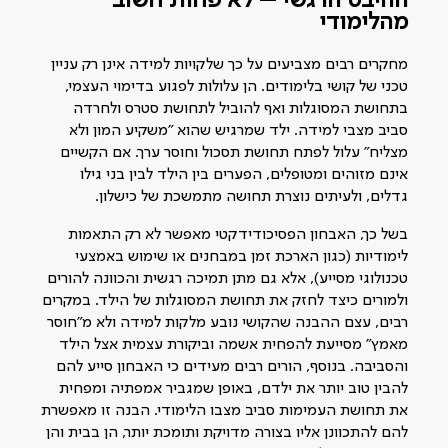
ההיבט הרגשי – לא פחות חשוב
מהלימודי
מחקרים רבים מצביעים על כך שלקויות למידה אינן רק עניין
טכני של קושי בלימודים. הן עלולות לפגוע בדימוי העצמי,
בתחושת המסוגלות ואף להוביל לתחושת סטרס ולחרדה
סביב מצבי למידה. ילד שמרגיש שהוא "משקיע המון ולא
מצליח" עלול לפתח תחושת תסכול וחוסר ערך. אם הקשיים
אינם מזוהים ומטופלים, הפערים בין הילד לבין בני גילו
גדלים, ולעיתים נוצרת תחושה מתמשכת של כישלון.
בשל כך, האבחון הפסיכודידקטי מאפשר לא רק התאמות
לימודיות (כגון הארכת זמן במבחנים או שימוש באמצעי
טכנולוגי מסייע), אלא גם מתן תמיכה רגשית והכוונה להורים
ולמורים כיצד לחזק את תחושת המסוגלות של הילד. במקרים
רבים, עצם ההבנה שהקושי נובע מלקות למידה ולא מ"חוסר
מאמץ" מסייעת להפחית אשמה וביקורת עצמית אצל הילד
והסביבה. בנוסף, הורים רבים מעידים כי האבחון סייע להם
להבין טוב יותר את ילדם, באופן שמגביר אמפתיה ומפחית
את תחושת העמימות סביב מצבו הלימודי. הבנה זו מאפשרת
להם להתכוונן אליו בצורה מדויקת ותומכת יותר, הן בבית והן