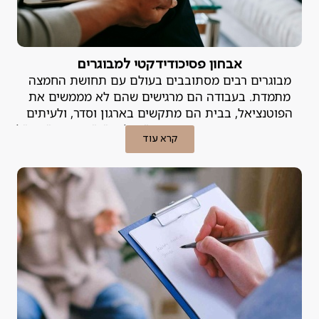
אבחון פסיכודידקטי למבוגרים
מבוגרים רבים מסתובבים בעולם עם תחושת החמצה
מתמדת. בעבודה הם מרגישים שהם לא מממשים את
הפוטנציאל, בבית הם מתקשים בארגון וסדר, ולעיתים
קרובות הם מתייגים את עצמם כ"עצלנים", "מפוזרים" או "לא
קרא עוד
מספיק חכמים". האמת היא, שבמקרים רבים הקושי אינו נובע
מהאופי, אלא מלקות למידה או הפרעת קשב שמעולם לא
אובחנה.