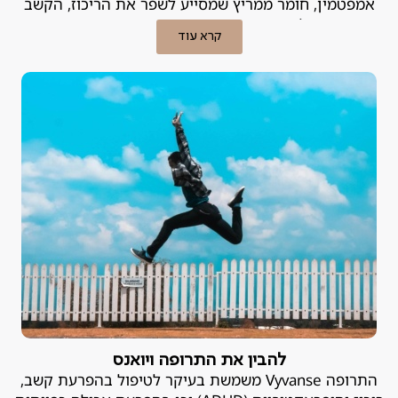
אמפטמין, חומר ממריץ שמסייע לשפר את הריכוז, הקשב
והשליטה בדחפים. פסיכיאטר פרטי מסביר.
קרא עוד
להבין את התרופה ויואנס
התרופה Vyvanse משמשת בעיקר לטיפול בהפרעת קשב,