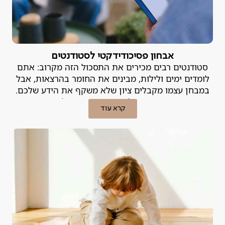
אבחון פסיכודידקטי לסטודנטים
סטודנטים רבים מכירים את התסכול הזה מקרוב: אתם
לומדים ימים ולילות, מבינים את החומר בהרצאות, אבל
במבחן עצמו מקבלים ציון שלא משקף את הידע שלכם.
הפער הזה, בין האינטליגנציה וההשקעה לבין התוצאות
קרא עוד
בשטח, הוא נורה אדומה. במקרים רבים, לא מדובר ב"חוסר
כישרון" אלא בלקות למידה או בקושי רגשי שניתן לטיפול.
אבחון פסיכודידקטי הוא הכלי המקצועי שנועד לאתר את
הבעיה ולמצוא לה פתרון.