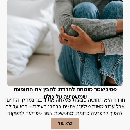
פסיכיאטר מומחה לחרדה: להבין את התופעה
שמשפיעה על כולנו
חרדה היא תחושה טבעית שמלווה את רובנו במהלך החיים.
אבל עבור מאות מיליוני אנשים ברחבי העולם – היא עלולה
להפוך להפרעה כרונית ומתמשכת אשר מפריעה לתפקוד
היומיומי וליכולת ליהנות מהחיים
קרא עוד