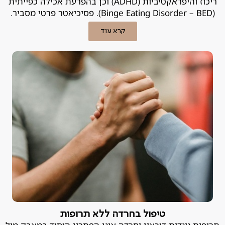
ריכוז והיפראקטיביות (ADHD) וכן בהפרעת אכילה כפייתית
(Binge Eating Disorder – BED). פסיכיאטר פרטי מסביר.
קרא עוד
טיפול בחרדה ללא תרופות