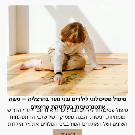
טיפול פסיכולוגי לילדים ובני נוער בהרצליה – גישה
אינטגרטיבית בקליניקת פרימיום
טיפול פסיכולוגי לילדים ובני נוער הוא תחום ייחודי הדורש
מומחיות, רגישות והבנה מעמיקה של שלבי ההתפתחות
השונים ושל האתגרים המורכבים המלווים את גיל הילדות
וההתבגרות. הפסיכולוגית האחראית במנטליקס מסבירה.
קרא עוד