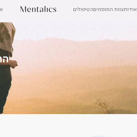
אודות
צוות המומחים
הטיפולים
אב
הת