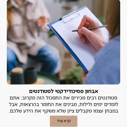
אבחון פסיכודידקטי לסטודנטים
סטודנטים רבים מכירים את התסכול הזה מקרוב: אתם
לומדים ימים ולילות, מבינים את החומר בהרצאות, אבל
במבחן עצמו מקבלים ציון שלא משקף את הידע שלכם.
הפער הזה, בין האינטליגנציה וההשקעה לבין התוצאות
קרא עוד
בשטח, הוא נורה אדומה. במקרים רבים, לא מדובר ב"חוסר