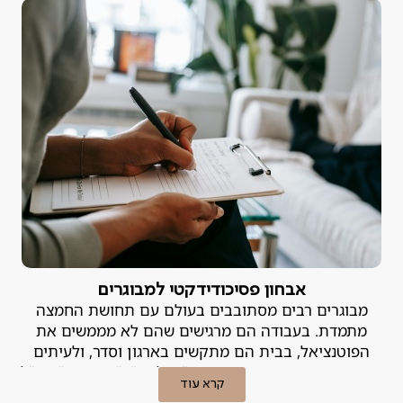
אבחון פסיכודידקטי למבוגרים
מבוגרים רבים מסתובבים בעולם עם תחושת החמצה
מתמדת. בעבודה הם מרגישים שהם לא מממשים את
הפוטנציאל, בבית הם מתקשים בארגון וסדר, ולעיתים
קרובות הם מתייגים את עצמם כ"עצלנים", "מפוזרים" או "לא
קרא עוד
מספיק חכמים". האמת היא, שבמקרים רבים הקושי אינו נובע