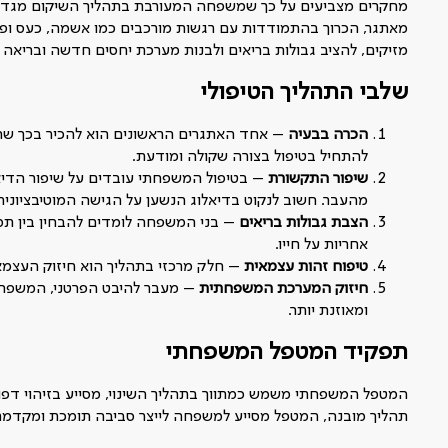
מחקרים מצביעים על כך שמשפחה המעורבת בתהליך השיקום מגדיל
מאתגר, הכרוך בהתמודדות עם רגשות מורכבים כמו אשמה, כעס ופ
מזיקים, להציב גבולות בריאים ולבנות מערכת יחסים חדשה ובריאה י
שלבי התהליך הטיפולי
הכרה בבעיה
– אחד האתגרים הראשונים הוא להכיר בכך שה
להתחיל בטיפול בצורה שקולה ומודעת.
שיפור התקשורת
– בטיפול המשפחתי עובדים על שיפור הדיא
מהעבר. חשוב לנקוט בדיאלוג הנשען על הגישה המוטיבציונית
הצבת גבולות בריאים
– בני המשפחה לומדים להבחין בין תמי
אחריות על חייו.
טיפוח זהות עצמאית
– חלק מרכזי בתהליך הוא חיזוק העצמא
חיזוק המערכת המשפחתית
– מעבר להיבט הפרטני, המשפחה 
ומאוזנת יותר.
תפקיד המטפל המשפחתי
המטפל המשפחתי משמש כמתווך בתהליך השינוי, מסייע בזיהוי דפ
תהליך מובנה, המטפל מסייע למשפחה לייצר סביבה תומכת ומקדמת