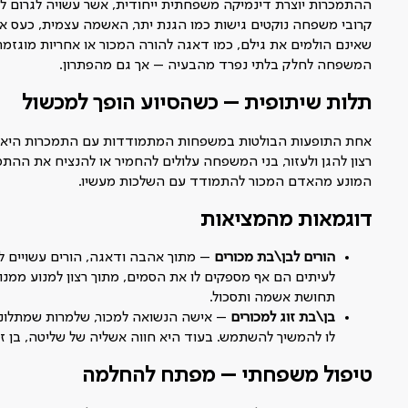
ההתמכרות יוצרת דינמיקה משפחתית ייחודית, אשר עשויה לגרום לב
קרובי משפחה נוקטים גישות כמו הגנת יתר, האשמה עצמית, כעס א
שאינם הולמים את גילם, כמו דאגה להורה המכור או אחריות מוגז
המשפחה לחלק בלתי נפרד מהבעיה – אך גם מהפתרון.
תלות שיתופית – כשהסיוע הופך למכשול
רצון להגן ולעזור, בני המשפחה עלולים להחמיר או להנציח את ההת
המונע מהאדם המכור להתמודד עם השלכות מעשיו.
דוגמאות מהמציאות
הורים לבן\בת מכורים
– מתוך אהבה ודאגה, הורים עשויים לא
לעיתים הם אף מספקים לו את הסמים, מתוך רצון למנוע ממנ
תחושת אשמה ותסכול.
בן\בת זוג למכורים
– אישה הנשואה למכור, שלמרות שמתלוננ
לו להמשיך להשתמש. בעוד היא חווה אשליה של שליטה, בן ז
טיפול משפחתי – מפתח להחלמה