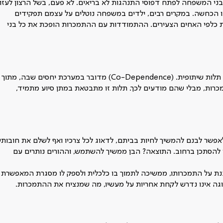
ני המשפחה לפתח דפוסי התנהגות לא בריאים. לא פעם, בשל הרצון לעזור
ו הכחשה. במקרים רבים, ילדים במשפחה נוטלים על עצמם תפקידים
מת כלפי האחים הצעירים. ההתמודדות עם ההתמכרות הופכת את כל בני
אחת התופעות הבולטות במשפחות המתמודדות עם התמכרות היא תלות שיתופית. (Co-Dependence) מדובר במערכת יחסים שבה, מתוך
מכרות, מבלי שהם מודעים לכך. תלות זו מתבטאת במתן סיוע מתמיד,
פשר לבנם להמשיך לחיות בביתם, לדאוג לכל צרכיו ואף לשלם את חובותיו
ו להסתכן ברחוב. התוצאה? הבן ממשיך להשתמש, וההורים נותרים עם
ת על התמכרותו, ממשיכה לתמוך בו כלכלית ולספק לו מסגרת המאפשרת
וגה אינו נדרש לקחת אחריות על מעשיו, מה שמנציח את ההתמכרות.