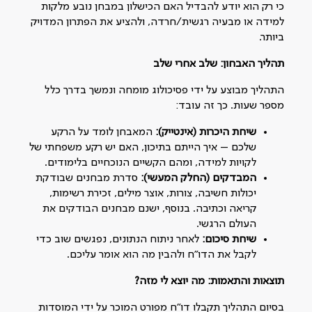
כי רק הוא יודע להבדיל האם הכישלון במבחן נובע מלקות
למידה או מבעיה רגשית/חרדה, ולהציע את הפתרון המדויק
ביותר.
תהליך האבחון: שלב אחרי שלב
התהליך מבוצע על ידי פסיכולוג מומחה ונמשך בדרך כלל
מספר שעות. כך זה עובד:
שיחת היכרות (אינטייק):
המאבחן לומד על הרקע
שלכם – איך הייתם בתיכון, האם יש רקע משפחתי של
לקויות למידה, ומהם הקשיים הנוכחיים בלימודים.
המבדקים (החלק המעשי):
סדרת מבחנים שבודקת
יכולות חשיבה, צורות, אוצר מילים, זכירת רשימות,
קריאה וכתיבה. בנוסף, ישנם מבחנים הבודקים את
העולם הרגשי.
שיחת סיכום:
לאחר ניתוח הנתונים, נפגשים שוב כדי
לקבל את הדו"ח ולהבין מה הוא אומר עליכם.
תוצאות והתאמות: מה יוצא לי מזה?
בסיום התהליך תקבלו דו"ח מפורט המוכר על ידי המוסדות