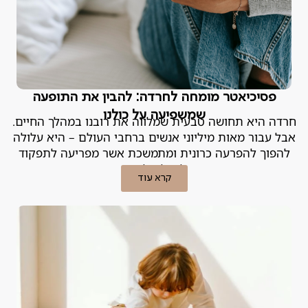
פסיכיאטר מומחה לחרדה: להבין את התופעה
שמשפיעה על כולנו
חרדה היא תחושה טבעית שמלווה את רובנו במהלך החיים.
אבל עבור מאות מיליוני אנשים ברחבי העולם – היא עלולה
להפוך להפרעה כרונית ומתמשכת אשר מפריעה לתפקוד
היומיומי וליכולת ליהנות מהחיים
קרא עוד