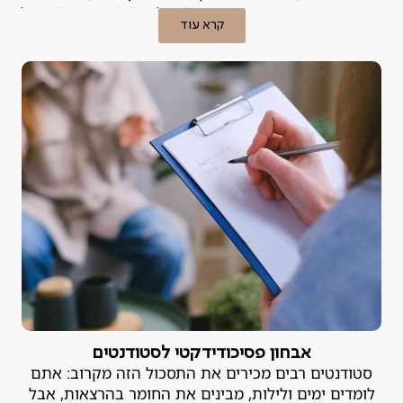
קרובות הם מתייגים את עצמם כ"עצלנים", "מפוזרים" או "לא
קרא עוד
מספיק חכמים". האמת היא, שבמקרים רבים הקושי אינו נובע
מהאופי, אלא מלקות למידה או הפרעת קשב שמעולם לא
אובחנה.
אבחון פסיכודידקטי לסטודנטים
סטודנטים רבים מכירים את התסכול הזה מקרוב: אתם
לומדים ימים ולילות, מבינים את החומר בהרצאות, אבל