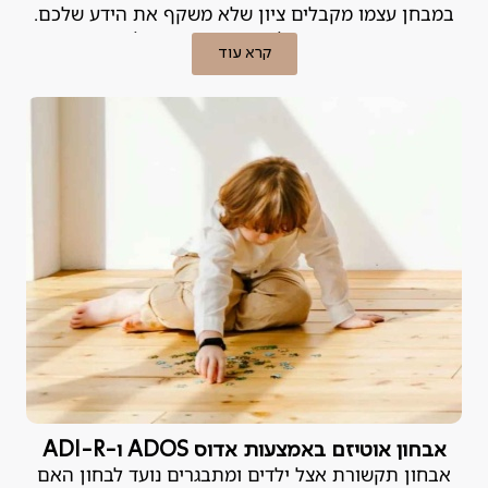
במבחן עצמו מקבלים ציון שלא משקף את הידע שלכם.
הפער הזה, בין האינטליגנציה וההשקעה לבין התוצאות
קרא עוד
בשטח, הוא נורה אדומה. במקרים רבים, לא מדובר ב"חוסר
כישרון" אלא בלקות למידה או בקושי רגשי שניתן לטיפול.
אבחון פסיכודידקטי הוא הכלי המקצועי שנועד לאתר את
הבעיה ולמצוא לה פתרון.
אבחון אוטיזם באמצעות אדוס ADOS ו-ADI-R
אבחון תקשורת אצל ילדים ומתבגרים נועד לבחון האם