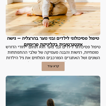
טיפול פסיכולוגי לילדים ובני נוער בהרצליה – גישה
אינטגרטיבית בקליניקת פרימיום
טיפול פסיכולוגי לילדים ובני נוער הוא תחום ייחודי הדורש
מומחיות, רגישות והבנה מעמיקה של שלבי ההתפתחות
השונים ושל האתגרים המורכבים המלווים את גיל הילדות
וההתבגרות. הפסיכולוגית האחראית במנטליקס מסבירה.
קרא עוד