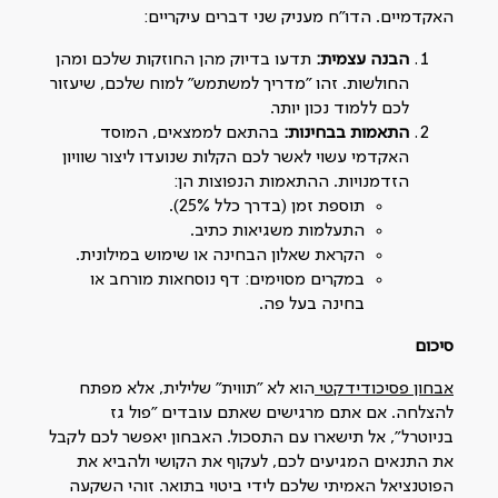
האקדמיים. הדו"ח מעניק שני דברים עיקריים:
הבנה עצמית:
תדעו בדיוק מהן החוזקות שלכם ומהן
החולשות. זהו "מדריך למשתמש" למוח שלכם, שיעזור
לכם ללמוד נכון יותר.
התאמות בבחינות:
בהתאם לממצאים, המוסד
האקדמי עשוי לאשר לכם הקלות שנועדו ליצור שוויון
הזדמנויות. ההתאמות הנפוצות הן:
תוספת זמן (בדרך כלל 25%).
התעלמות משגיאות כתיב.
הקראת שאלון הבחינה או שימוש במילונית.
במקרים מסוימים: דף נוסחאות מורחב או
בחינה בעל פה.
סיכום
אבחון פסיכודידקטי
הוא לא "תווית" שלילית, אלא מפתח
להצלחה. אם אתם מרגישים שאתם עובדים "פול גז
בניוטרל", אל תישארו עם התסכול. האבחון יאפשר לכם לקבל
את התנאים המגיעים לכם, לעקוף את הקושי ולהביא את
הפוטנציאל האמיתי שלכם לידי ביטוי בתואר. זוהי השקעה