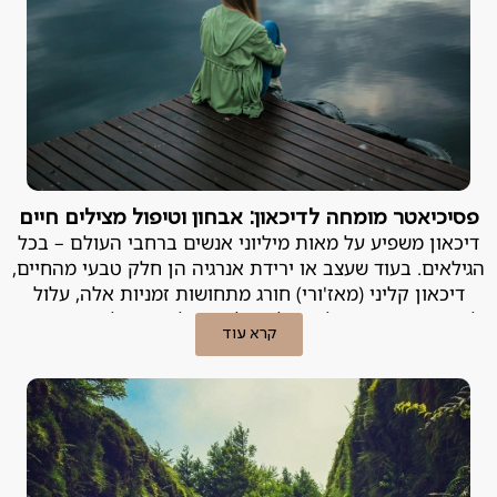
פסיכיאטר מומחה לדיכאון: אבחון וטיפול מצילים חיים
דיכאון משפיע על מאות מיליוני אנשים ברחבי העולם – בכל
הגילאים. בעוד שעצב או ירידת אנרגיה הן חלק טבעי מהחיים,
דיכאון קליני (מאז'ורי) חורג מתחושות זמניות אלה, עלול
להשפיע עמוקות על היכולת של אדם לתפקד וליהנות מחייו,
קרא עוד
ועלול להיות מסוכן. פסיכיאטר מומחה לדיכאון מסביר.