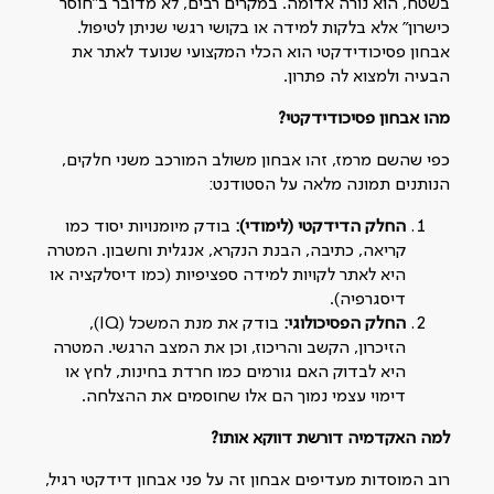
בשטח, הוא נורה אדומה. במקרים רבים, לא מדובר ב"חוסר
כישרון" אלא בלקות למידה או בקושי רגשי שניתן לטיפול.
אבחון פסיכודידקטי הוא הכלי המקצועי שנועד לאתר את
הבעיה ולמצוא לה פתרון.
מהו אבחון פסיכודידקטי?
כפי שהשם מרמז, זהו אבחון משולב המורכב משני חלקים,
הנותנים תמונה מלאה על הסטודנט:
החלק הדידקטי (לימודי):
בודק מיומנויות יסוד כמו
קריאה, כתיבה, הבנת הנקרא, אנגלית וחשבון. המטרה
היא לאתר לקויות למידה ספציפיות (כמו דיסלקציה או
דיסגרפיה).
החלק הפסיכולוגי:
בודק את מנת המשכל (IQ),
הזיכרון, הקשב והריכוז, וכן את המצב הרגשי. המטרה
היא לבדוק האם גורמים כמו חרדת בחינות, לחץ או
דימוי עצמי נמוך הם אלו שחוסמים את ההצלחה.
למה האקדמיה דורשת דווקא אותו?
רוב המוסדות מעדיפים אבחון זה על פני אבחון דידקטי רגיל,